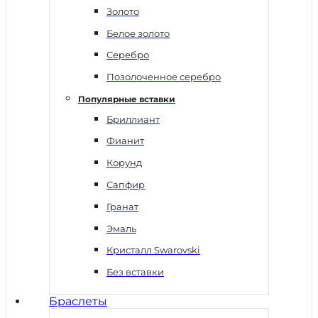
Золото
Белое золото
Серебро
Позолоченное серебро
Популярные вставки
Бриллиант
Фианит
Корунд
Сапфир
Гранат
Эмаль
Кристалл Swarovski
Без вставки
Браслеты