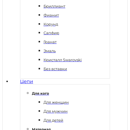
Бриллиант
Фианит
Корунд
Сапфир
Гранат
Эмаль
Кристалл Swarovski
Без вставки
Цепи
Для кого
Для женщин
Для мужчин
Для детей
Материал