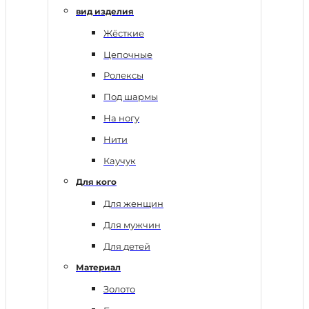
вид изделия
Жёсткие
Цепочные
Ролексы
Под шармы
На ногу
Нити
Каучук
Для кого
Для женщин
Для мужчин
Для детей
Материал
Золото