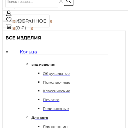
ИЗБРАННОЕ
0
0
(
0
₽
)
0
0
ВСЕ ИЗДЕЛИЯ
Кольца
вид изделия
Обручальные
Помолвочные
Классические
Печатки
Религиозные
Для кого
Для женщин