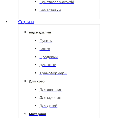
Кристалл Swarovski
Без вставки
Серьги
вид изделия
Пусеты
Конго
Продёвки
Длинные
Трансформеры
Для кого
Для женщин
Для мужчин
Для детей
Материал