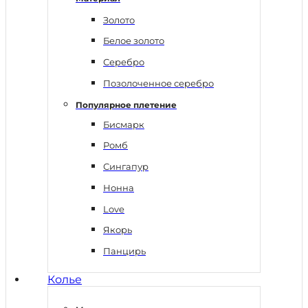
Золото
Белое золото
Серебро
Позолоченное серебро
Популярное плетение
Бисмарк
Ромб
Сингапур
Нонна
Love
Якорь
Панцирь
Колье