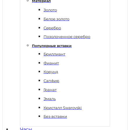
Материал
Золото
Белое золото
Серебро
Позолоченное серебро
Популярные вставки
Бриллиант
Фианит
Корунд
Сапфир
Гранат
Эмаль
Кристалл Swarovski
Без вставки
Часы