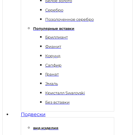
Белое золото
Серебро
Позолоченное серебро
Популярные вставки
Бриллиант
Фианит
Корунд
Сапфир
Гранат
Эмаль
Кристалл Swarovski
Без вставки
Подвески
вид изделия