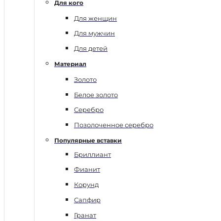
Для кого
Для женщин
Для мужчин
Для детей
Материал
Золото
Белое золото
Серебро
Позолоченное серебро
Популярные вставки
Бриллиант
Фианит
Корунд
Сапфир
Гранат