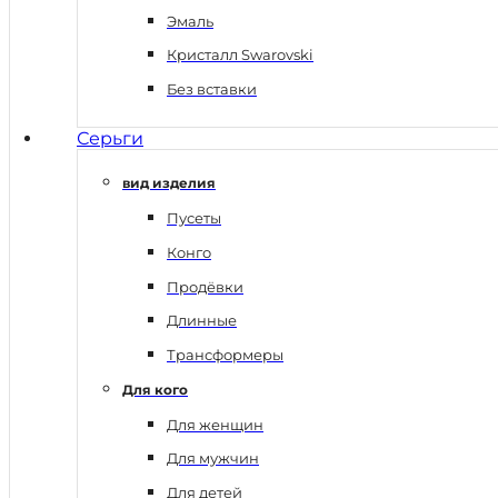
Эмаль
Кристалл Swarovski
Без вставки
Серьги
вид изделия
Пусеты
Конго
Продёвки
Длинные
Трансформеры
Для кого
Для женщин
Для мужчин
Для детей