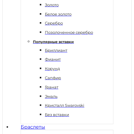
Золото
Белое золото
Серебро
Позолоченное серебро
Популярные вставки
Бриллиант
Фианит
Корунд
Сапфир
Гранат
Эмаль
Кристалл Swarovski
Без вставки
Браслеты