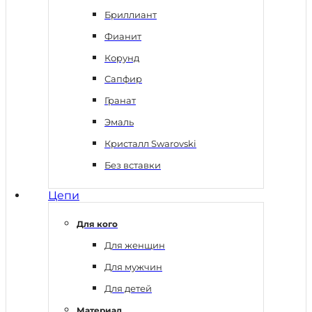
Бриллиант
Фианит
Корунд
Сапфир
Гранат
Эмаль
Кристалл Swarovski
Без вставки
Цепи
Для кого
Для женщин
Для мужчин
Для детей
Материал