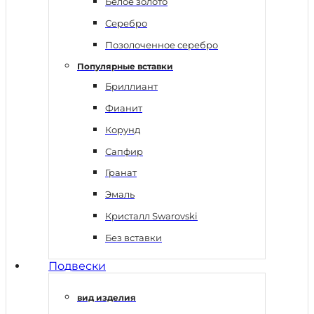
Белое золото
Серебро
Позолоченное серебро
Популярные вставки
Бриллиант
Фианит
Корунд
Сапфир
Гранат
Эмаль
Кристалл Swarovski
Без вставки
Подвески
вид изделия