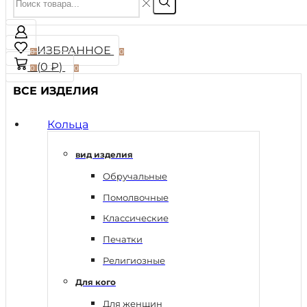
ИЗБРАННОЕ
0
0
(
0
₽
)
0
0
ВСЕ ИЗДЕЛИЯ
Кольца
вид изделия
Обручальные
Помолвочные
Классические
Печатки
Религиозные
Для кого
Для женщин