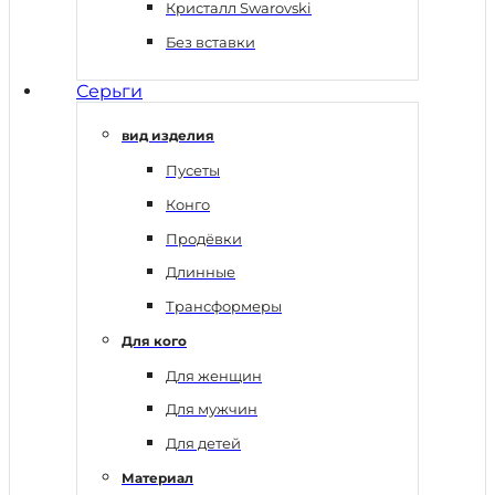
Кристалл Swarovski
Без вставки
Серьги
вид изделия
Пусеты
Конго
Продёвки
Длинные
Трансформеры
Для кого
Для женщин
Для мужчин
Для детей
Материал