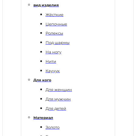
вид изделия
Жёсткие
Цепочные
Ролексы
Под шармы
На ногу
Нити
Каучук
Для кого
Для женщин
Для мужчин
Для детей
Материал
Золото