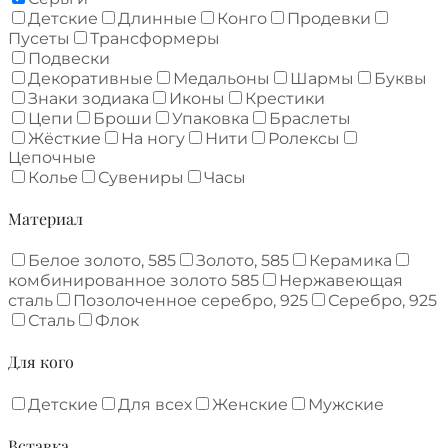
Детские
Длинные
Конго
Продевки
Пусеты
Трансформеры
Подвески
Декоративные
Медальоны
Шармы
Буквы
Знаки зодиака
Иконы
Крестики
Цепи
Броши
Упаковка
Браслеты
Жёсткие
На ногу
Нити
Ролексы
Цепочные
Колье
Сувениры
Часы
Материал
Белое золото, 585
Золото, 585
Керамика
комбинированное золото 585
Нержавеющая
сталь
Позолоченное серебро, 925
Серебро, 925
Сталь
Флок
Для кого
Детские
Для всех
Женские
Мужские
Вставка