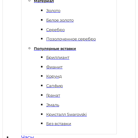
Материал
Золото
Белое золото
Серебро
Позолоченное серебро
Популярные вставки
Бриллиант
Фианит
Корунд
Сапфир
Гранат
Эмаль
Кристалл Swarovski
Без вставки
Часы