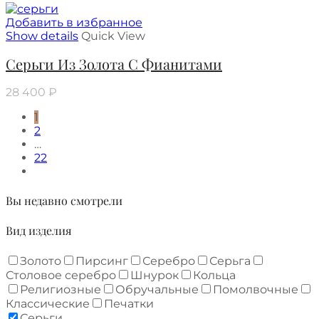
Добавить в избранное
Show details
Quick View
Серьги Из Золота С Фианитами
28 400
₽
1
2
…
22
Вы недавно смотрели
Вид изделия
Золото
Пирсинг
Серебро
Серьга
Столовое серебро
Шнурок
Кольца
Религиозные
Обручальные
Помолвочные
Классические
Печатки
Серьги