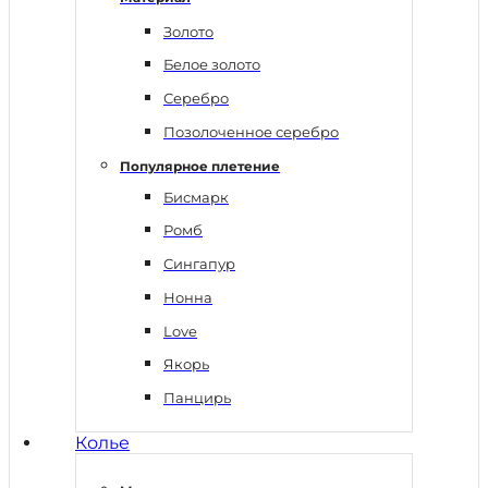
Золото
Белое золото
Серебро
Позолоченное серебро
Популярное плетение
Бисмарк
Ромб
Сингапур
Нонна
Love
Якорь
Панцирь
Колье