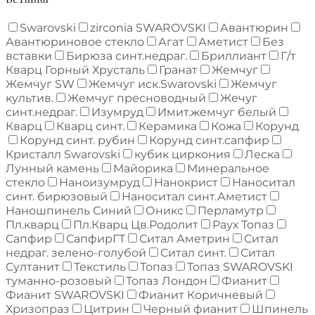
Swarovski
zirconia SWAROVSKI
Авантюрин
Авантюриновое стекло
Агат
Аметист
Без
вставки
Бирюза синт.недраг.
Бриллиант
Г/т
Кварц Горный Хрусталь
Гранат
Жемчуг
Жемчуг SW
Жемчуг иск.Swarovski
Жемчуг
культив.
Жемчуг пресноводный
Жечуг
синт.недраг.
Изумруд
Имит.жемчуг белый
Кварц
Кварц синт.
Керамика
Кожа
Корунд
Корунд синт. рубин
Корунд синт.сапфир
Кристалл Swarovski
кубик циркония
Леска
Лунный камень
Майорика
Минеральное
стекло
Наноизумруд
Нанокрист
Наноситал
синт. бирюзовый
Наноситал синт.Аметист
Наношпинель Синий
Оникс
Перламутр
Пл.кварц
Пл.Кварц Цв.Родолит
Раух Топаз
Сапфир
СапфирГТ
Ситал Аметрин
Ситал
недраг. зелено-голубой
Ситал синт.
Ситал
Султанит
Текстиль
Топаз
Топаз SWAROVSKI
туманно-розовый
Топаз Лондон
Фианит
Фианит SWAROVSKI
Фианит Коричневый
Хризопраз
Цитрин
Черный фианит
Шпинель