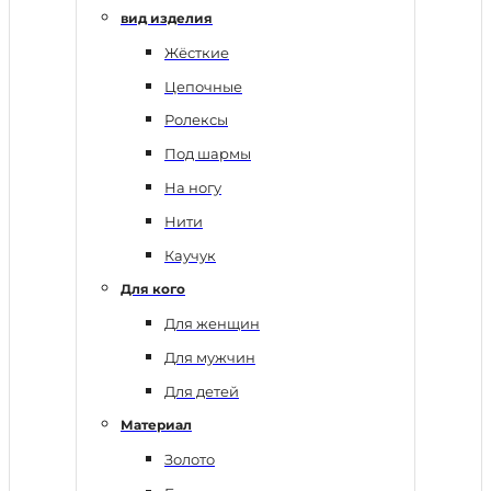
вид изделия
Жёсткие
Цепочные
Ролексы
Под шармы
На ногу
Нити
Каучук
Для кого
Для женщин
Для мужчин
Для детей
Материал
Золото