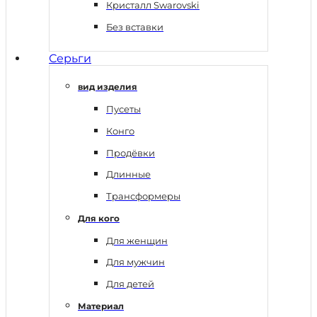
Кристалл Swarovski
Без вставки
Серьги
вид изделия
Пусеты
Конго
Продёвки
Длинные
Трансформеры
Для кого
Для женщин
Для мужчин
Для детей
Материал