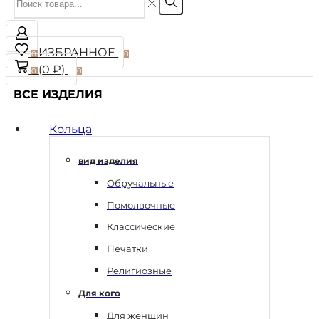
ИЗБРАННОЕ
0
0
(
0
₽
)
0
0
ВСЕ ИЗДЕЛИЯ
Кольца
вид изделия
Обручальные
Помолвочные
Классические
Печатки
Религиозные
Для кого
Для женщин