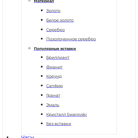
Материал
Золото
Белое золото
Серебро
Позолоченное серебро
Популярные вставки
Бриллиант
Фианит
Корунд
Сапфир
Гранат
Эмаль
Кристалл Swarovski
Без вставки
Часы