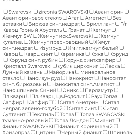
Swarovski
zirconia SWAROVSKI
Авантюрин
Авантюриновое стекло
Агат
Аметист
Без
вставки
Бирюза синт.недраг.
Бриллиант
Г/т
Кварц Горный Хрусталь
Гранат
Жемчуг
Жемчуг SW
Жемчуг иск.Swarovski
Жемчуг
культив.
Жемчуг пресноводный
Жечуг
синт.недраг.
Изумруд
Имит.жемчуг белый
Кварц
Кварц синт.
Керамика
Кожа
Корунд
Корунд синт. рубин
Корунд синт.сапфир
Кристалл Swarovski
кубик циркония
Леска
Лунный камень
Майорика
Минеральное
стекло
Наноизумруд
Нанокрист
Наноситал
синт. бирюзовый
Наноситал синт.Аметист
Наношпинель Синий
Оникс
Перламутр
Пл.кварц
Пл.Кварц Цв.Родолит
Раух Топаз
Сапфир
СапфирГТ
Ситал Аметрин
Ситал
недраг. зелено-голубой
Ситал синт.
Ситал
Султанит
Текстиль
Топаз
Топаз SWAROVSKI
туманно-розовый
Топаз Лондон
Фианит
Фианит SWAROVSKI
Фианит Коричневый
Хризопраз
Цитрин
Черный фианит
Шпинель