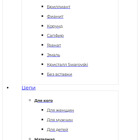
Бриллиант
Фианит
Корунд
Сапфир
Гранат
Эмаль
Кристалл Swarovski
Без вставки
Цепи
Для кого
Для женщин
Для мужчин
Для детей
Материал