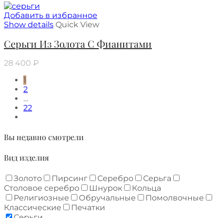
Добавить в избранное
Show details
Quick View
Серьги Из Золота С Фианитами
28 400
₽
1
2
…
22
Вы недавно смотрели
Вид изделия
Золото
Пирсинг
Серебро
Серьга
Столовое серебро
Шнурок
Кольца
Религиозные
Обручальные
Помолвочные
Классические
Печатки
Серьги