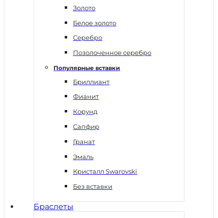
Золото
Белое золото
Серебро
Позолоченное серебро
Популярные вставки
Бриллиант
Фианит
Корунд
Сапфир
Гранат
Эмаль
Кристалл Swarovski
Без вставки
Браслеты