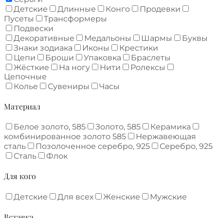
Детские
Длинные
Конго
Продевки
Пусеты
Трансформеры
Подвески
Декоративные
Медальоны
Шармы
Буквы
Знаки зодиака
Иконы
Крестики
Цепи
Броши
Упаковка
Браслеты
Жёсткие
На ногу
Нити
Ролексы
Цепочные
Колье
Сувениры
Часы
Материал
Белое золото, 585
Золото, 585
Керамика
комбинированное золото 585
Нержавеющая
сталь
Позолоченное серебро, 925
Серебро, 925
Сталь
Флок
Для кого
Детские
Для всех
Женские
Мужские
Вставка