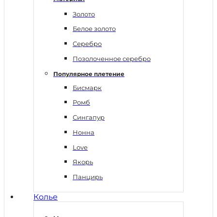
Золото
Белое золото
Серебро
Позолоченное серебро
Популярное плетение
Бисмарк
Ромб
Сингапур
Нонна
Love
Якорь
Панцирь
Колье