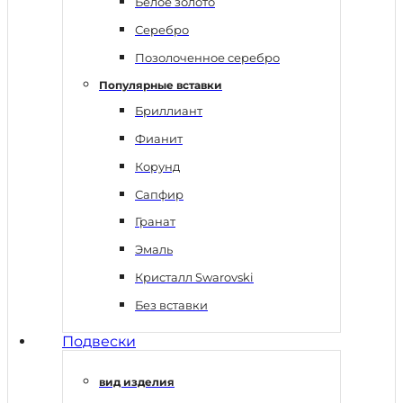
Белое золото
Серебро
Позолоченное серебро
Популярные вставки
Бриллиант
Фианит
Корунд
Сапфир
Гранат
Эмаль
Кристалл Swarovski
Без вставки
Подвески
вид изделия