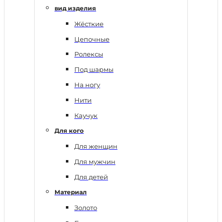
вид изделия
Жёсткие
Цепочные
Ролексы
Под шармы
На ногу
Нити
Каучук
Для кого
Для женщин
Для мужчин
Для детей
Материал
Золото