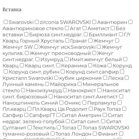
Вставка
Swarovski
zirconia SWAROVSKI
Авантюрин
Авантюриновое стекло
Агат
Аметист
Без
вставки
Бирюза синт.недраг.
Бриллиант
Г/т
Кварц Горный Хрусталь
Гранат
Жемчуг
Жемчуг SW
Жемчуг иск.Swarovski
Жемчуг
культив.
Жемчуг пресноводный
Жечуг
синт.недраг.
Изумруд
Имит.жемчуг белый
Кварц
Кварц синт.
Керамика
Кожа
Корунд
Корунд синт. рубин
Корунд синт.сапфир
Кристалл Swarovski
кубик циркония
Леска
Лунный камень
Майорика
Минеральное
стекло
Наноизумруд
Нанокрист
Наноситал
синт. бирюзовый
Наноситал синт.Аметист
Наношпинель Синий
Оникс
Перламутр
Пл.кварц
Пл.Кварц Цв.Родолит
Раух Топаз
Сапфир
СапфирГТ
Ситал Аметрин
Ситал
недраг. зелено-голубой
Ситал синт.
Ситал
Султанит
Текстиль
Топаз
Топаз SWAROVSKI
туманно-розовый
Топаз Лондон
Фианит