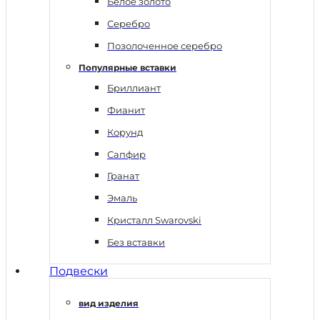
Белое золото
Серебро
Позолоченное серебро
Популярные вставки
Бриллиант
Фианит
Корунд
Сапфир
Гранат
Эмаль
Кристалл Swarovski
Без вставки
Подвески
вид изделия