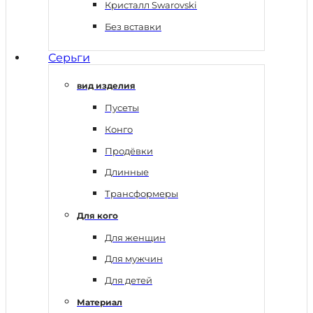
Кристалл Swarovski
Без вставки
Серьги
вид изделия
Пусеты
Конго
Продёвки
Длинные
Трансформеры
Для кого
Для женщин
Для мужчин
Для детей
Материал