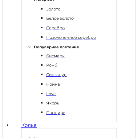
Золото
Белое золото
Серебро
Позолоченное серебро
Популярное плетение
Бисмарк
Ромб
Сингапур
Нонна
Love
Якорь
Панцирь
Колье