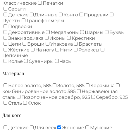
Классические
Печатки
Серьги
Детские
Длинные
Конго
Продевки
Пусеты
Трансформеры
Подвески
Декоративные
Медальоны
Шармы
Буквы
Знаки зодиака
Иконы
Крестики
Цепи
Броши
Упаковка
Браслеты
Жёсткие
На ногу
Нити
Ролексы
Цепочные
Колье
Сувениры
Часы
Материал
Белое золото, 585
Золото, 585
Керамика
комбинированное золото 585
Нержавеющая
сталь
Позолоченное серебро, 925
Серебро, 925
Сталь
Флок
Для кого
Детские
Для всех
Женские
Мужские