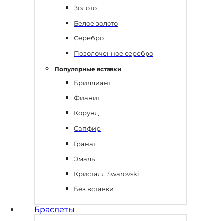
Золото
Белое золото
Серебро
Позолоченное серебро
Популярные вставки
Бриллиант
Фианит
Корунд
Сапфир
Гранат
Эмаль
Кристалл Swarovski
Без вставки
Браслеты