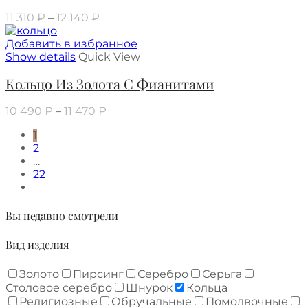
11 310
₽
–
12 140
₽
Добавить в избранное
Show details
Quick View
Кольцо Из Золота С Фианитами
10 490
₽
–
11 470
₽
1
2
…
22
Вы недавно смотрели
Вид изделия
Золото
Пирсинг
Серебро
Серьга
Столовое серебро
Шнурок
Кольца
Религиозные
Обручальные
Помолвочные