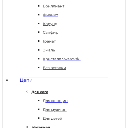
Бриллиант
Фианит
Корунд
Сапфир
Гранат
Эмаль
Кристалл Swarovski
Без вставки
Цепи
Для кого
Для женщин
Для мужчин
Для детей
Материал