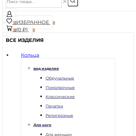
ИЗБРАННОЕ
0
0
(
0
₽
)
0
0
ВСЕ ИЗДЕЛИЯ
Кольца
вид изделия
Обручальные
Помолвочные
Классические
Печатки
Религиозные
Для кого
Для женщин