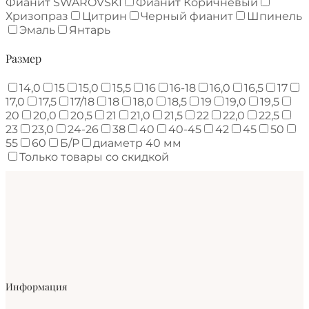
Фианит SWAROVSKI
Фианит Коричневый
Хризопраз
Цитрин
Черный фианит
Шпинель
Эмаль
Янтарь
Размер
14,0
15
15,0
15,5
16
16-18
16,0
16,5
17
17,0
17,5
17/18
18
18,0
18,5
19
19,0
19,5
20
20,0
20,5
21
21,0
21,5
22
22,0
22,5
23
23,0
24-26
38
40
40-45
42
45
50
55
60
Б/Р
диаметр 40 мм
Только товары со скидкой
Информация