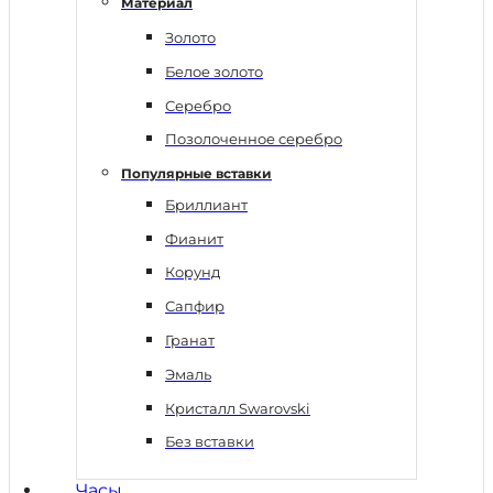
Материал
Золото
Белое золото
Серебро
Позолоченное серебро
Популярные вставки
Бриллиант
Фианит
Корунд
Сапфир
Гранат
Эмаль
Кристалл Swarovski
Без вставки
Часы