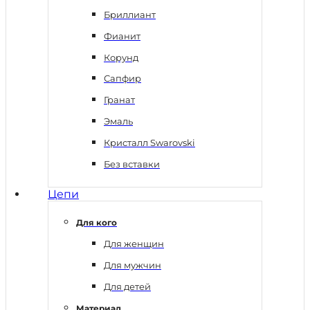
Бриллиант
Фианит
Корунд
Сапфир
Гранат
Эмаль
Кристалл Swarovski
Без вставки
Цепи
Для кого
Для женщин
Для мужчин
Для детей
Материал