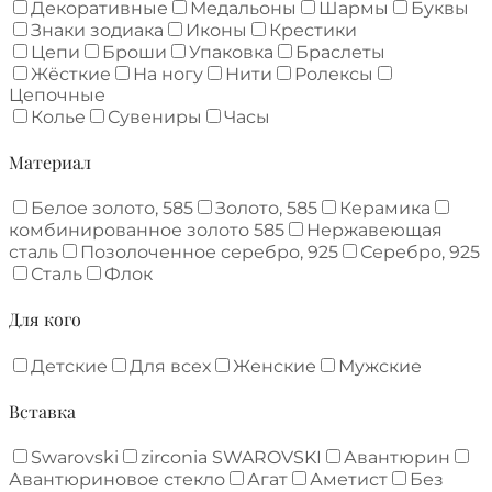
Декоративные
Медальоны
Шармы
Буквы
Знаки зодиака
Иконы
Крестики
Цепи
Броши
Упаковка
Браслеты
Жёсткие
На ногу
Нити
Ролексы
Цепочные
Колье
Сувениры
Часы
Материал
Белое золото, 585
Золото, 585
Керамика
комбинированное золото 585
Нержавеющая
сталь
Позолоченное серебро, 925
Серебро, 925
Сталь
Флок
Для кого
Детские
Для всех
Женские
Мужские
Вставка
Swarovski
zirconia SWAROVSKI
Авантюрин
Авантюриновое стекло
Агат
Аметист
Без