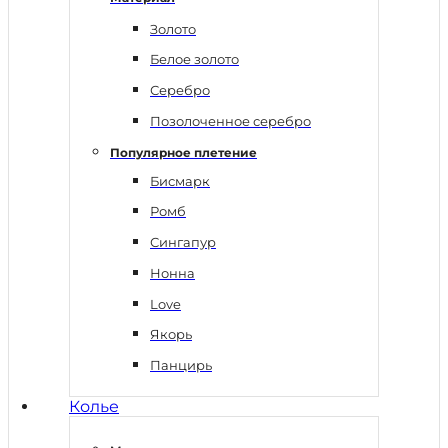
Золото
Белое золото
Серебро
Позолоченное серебро
Популярное плетение
Бисмарк
Ромб
Сингапур
Нонна
Love
Якорь
Панцирь
Колье