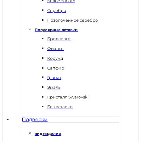
Белое золото
Серебро
Позолоченное серебро
Популярные вставки
Бриллиант
Фианит
Корунд
Сапфир
Гранат
Эмаль
Кристалл Swarovski
Без вставки
Подвески
вид изделия