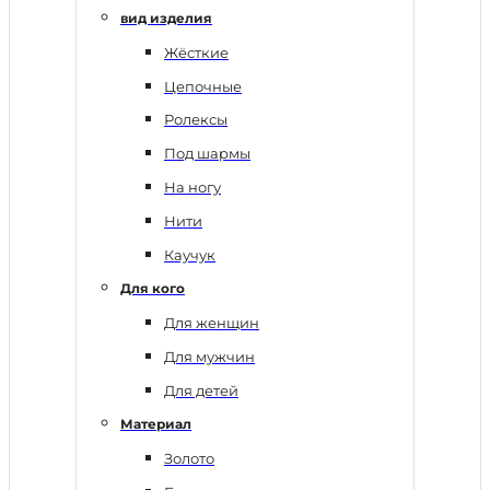
вид изделия
Жёсткие
Цепочные
Ролексы
Под шармы
На ногу
Нити
Каучук
Для кого
Для женщин
Для мужчин
Для детей
Материал
Золото