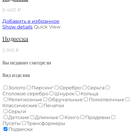
6 400
₽
Добавить в избранное
Show details
Quick View
Подвеска
2 910
₽
Вы недавно смотрели
Вид изделия
Золото
Пирсинг
Серебро
Серьга
Столовое серебро
Шнурок
Кольца
Религиозные
Обручальные
Помолвочные
Классические
Печатки
Серьги
Детские
Длинные
Конго
Продевки
Пусеты
Трансформеры
Подвески