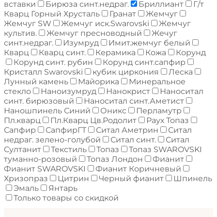
вставки
Бирюза синт.недраг.
Бриллиант
Г/т
Кварц Горный Хрусталь
Гранат
Жемчуг
Жемчуг SW
Жемчуг иск.Swarovski
Жемчуг
культив.
Жемчуг пресноводный
Жечуг
синт.недраг.
Изумруд
Имит.жемчуг белый
Кварц
Кварц синт.
Керамика
Кожа
Корунд
Корунд синт. рубин
Корунд синт.сапфир
Кристалл Swarovski
кубик циркония
Леска
Лунный камень
Майорика
Минеральное
стекло
Наноизумруд
Нанокрист
Наноситал
синт. бирюзовый
Наноситал синт.Аметист
Наношпинель Синий
Оникс
Перламутр
Пл.кварц
Пл.Кварц Цв.Родолит
Раух Топаз
Сапфир
СапфирГТ
Ситал Аметрин
Ситал
недраг. зелено-голубой
Ситал синт.
Ситал
Султанит
Текстиль
Топаз
Топаз SWAROVSKI
туманно-розовый
Топаз Лондон
Фианит
Фианит SWAROVSKI
Фианит Коричневый
Хризопраз
Цитрин
Черный фианит
Шпинель
Эмаль
Янтарь
Только товары со скидкой