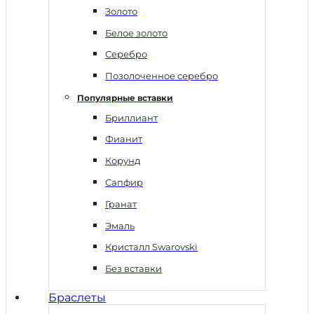
Золото
Белое золото
Серебро
Позолоченное серебро
Популярные вставки
Бриллиант
Фианит
Корунд
Сапфир
Гранат
Эмаль
Кристалл Swarovski
Без вставки
Браслеты