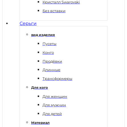
Кристалл Swarovski
Без вставки
Серьги
вид изделия
Пусеты
Конго
Продёвки
Длинные
Трансформеры
Для кого
Для женщин
Для мужчин
Для детей
Материал