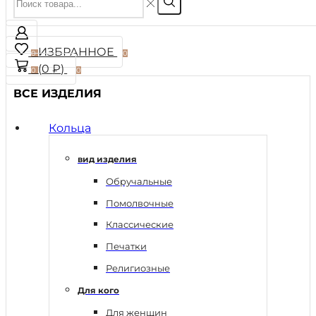
ИЗБРАННОЕ
0
0
(
0
₽
)
0
0
ВСЕ ИЗДЕЛИЯ
Кольца
вид изделия
Обручальные
Помолвочные
Классические
Печатки
Религиозные
Для кого
Для женщин