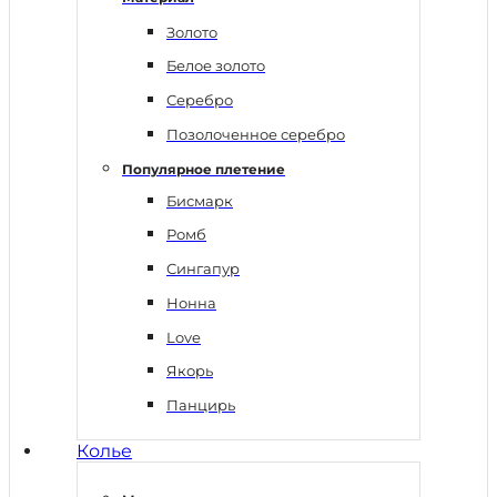
Золото
Белое золото
Серебро
Позолоченное серебро
Популярное плетение
Бисмарк
Ромб
Сингапур
Нонна
Love
Якорь
Панцирь
Колье