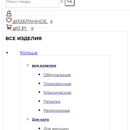
ИЗБРАННОЕ
0
0
(
0
₽
)
0
0
ВСЕ ИЗДЕЛИЯ
Кольца
вид изделия
Обручальные
Помолвочные
Классические
Печатки
Религиозные
Для кого
Для женщин