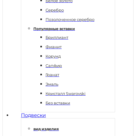
Белое золото
Серебро
Позолоченное серебро
Популярные вставки
Бриллиант
Фианит
Корунд
Сапфир
Гранат
Эмаль
Кристалл Swarovski
Без вставки
Подвески
вид изделия