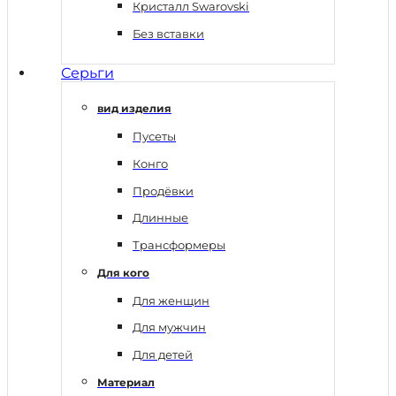
Кристалл Swarovski
Без вставки
Серьги
вид изделия
Пусеты
Конго
Продёвки
Длинные
Трансформеры
Для кого
Для женщин
Для мужчин
Для детей
Материал