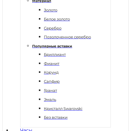
Материал
Золото
Белое золото
Серебро
Позолоченное серебро
Популярные вставки
Бриллиант
Фианит
Корунд
Сапфир
Гранат
Эмаль
Кристалл Swarovski
Без вставки
Часы