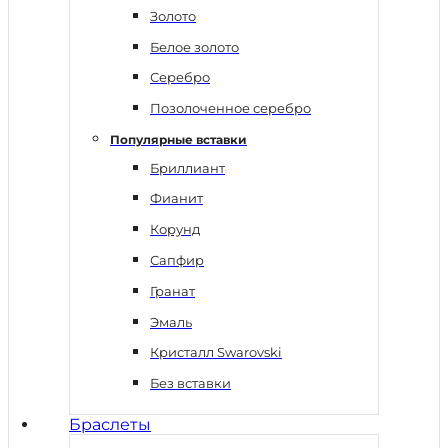
Золото
Белое золото
Серебро
Позолоченное серебро
Популярные вставки
Бриллиант
Фианит
Корунд
Сапфир
Гранат
Эмаль
Кристалл Swarovski
Без вставки
Браслеты