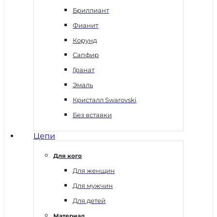
Бриллиант
Фианит
Корунд
Сапфир
Гранат
Эмаль
Кристалл Swarovski
Без вставки
Цепи
Для кого
Для женщин
Для мужчин
Для детей
Материал