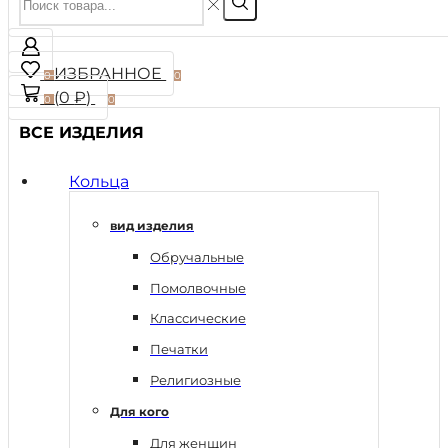
ИЗБРАННОЕ
0
0
(
0
₽
)
0
0
ВСЕ ИЗДЕЛИЯ
Кольца
вид изделия
Обручальные
Помолвочные
Классические
Печатки
Религиозные
Для кого
Для женщин