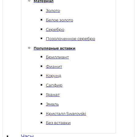
Материал
Золото
Белое золото
Серебро
Позолоченное серебро
Популярные вставки
Бриллиант
Фианит
Корунд
Сапфир
Гранат
Эмаль
Кристалл Swarovski
Без вставки
Часы