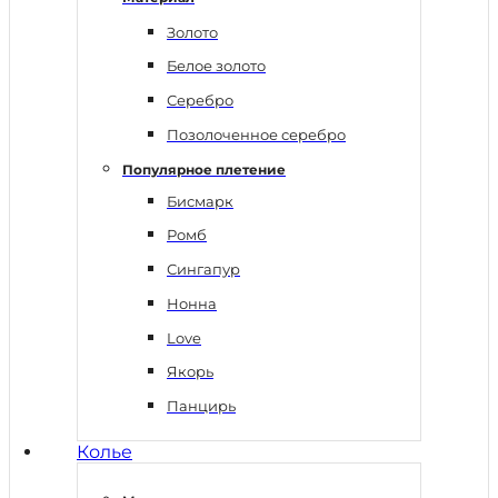
Золото
Белое золото
Серебро
Позолоченное серебро
Популярное плетение
Бисмарк
Ромб
Сингапур
Нонна
Love
Якорь
Панцирь
Колье