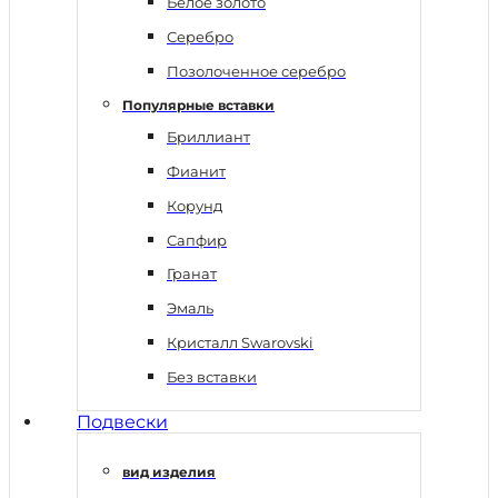
Белое золото
Серебро
Позолоченное серебро
Популярные вставки
Бриллиант
Фианит
Корунд
Сапфир
Гранат
Эмаль
Кристалл Swarovski
Без вставки
Подвески
вид изделия