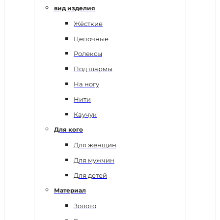
вид изделия
Жёсткие
Цепочные
Ролексы
Под шармы
На ногу
Нити
Каучук
Для кого
Для женщин
Для мужчин
Для детей
Материал
Золото