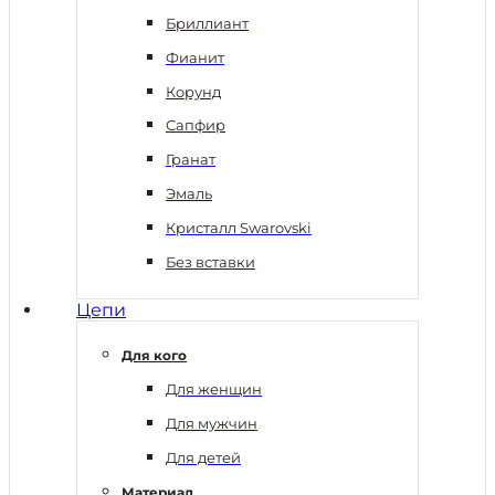
Бриллиант
Фианит
Корунд
Сапфир
Гранат
Эмаль
Кристалл Swarovski
Без вставки
Цепи
Для кого
Для женщин
Для мужчин
Для детей
Материал