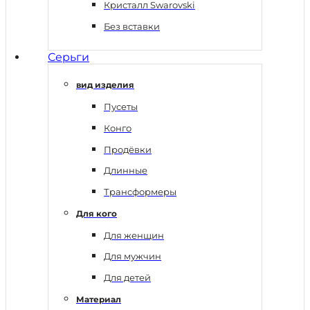
Кристалл Swarovski
Без вставки
Серьги
вид изделия
Пусеты
Конго
Продёвки
Длинные
Трансформеры
Для кого
Для женщин
Для мужчин
Для детей
Материал