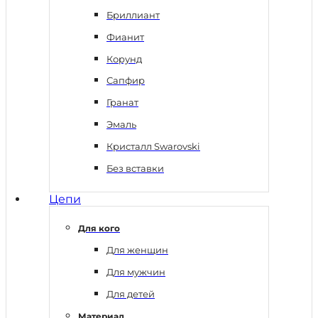
Бриллиант
Фианит
Корунд
Сапфир
Гранат
Эмаль
Кристалл Swarovski
Без вставки
Цепи
Для кого
Для женщин
Для мужчин
Для детей
Материал