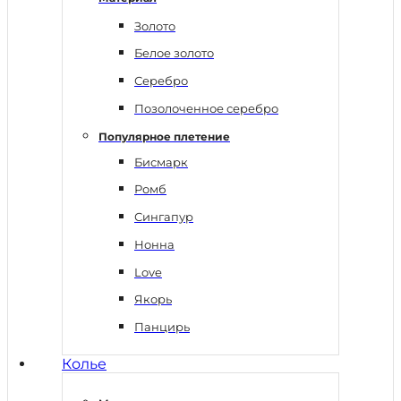
Золото
Белое золото
Серебро
Позолоченное серебро
Популярное плетение
Бисмарк
Ромб
Сингапур
Нонна
Love
Якорь
Панцирь
Колье