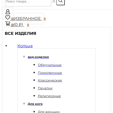
ИЗБРАННОЕ
0
0
(
0
₽
)
0
0
ВСЕ ИЗДЕЛИЯ
Кольца
вид изделия
Обручальные
Помолвочные
Классические
Печатки
Религиозные
Для кого
Для женщин