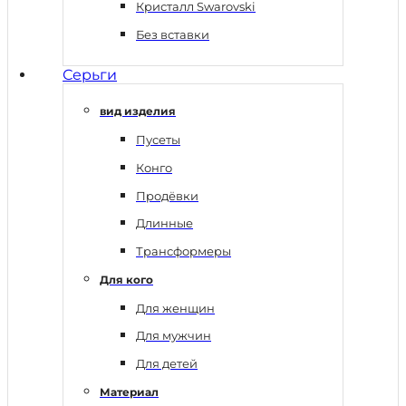
Кристалл Swarovski
Без вставки
Серьги
вид изделия
Пусеты
Конго
Продёвки
Длинные
Трансформеры
Для кого
Для женщин
Для мужчин
Для детей
Материал