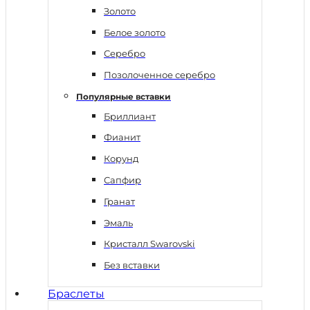
Золото
Белое золото
Серебро
Позолоченное серебро
Популярные вставки
Бриллиант
Фианит
Корунд
Сапфир
Гранат
Эмаль
Кристалл Swarovski
Без вставки
Браслеты