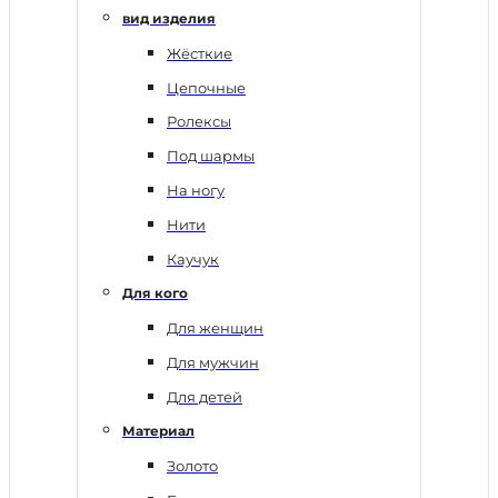
вид изделия
Жёсткие
Цепочные
Ролексы
Под шармы
На ногу
Нити
Каучук
Для кого
Для женщин
Для мужчин
Для детей
Материал
Золото