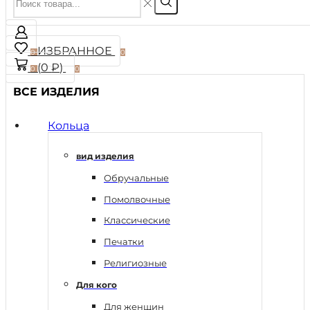
ИЗБРАННОЕ
0
0
(
0
₽
)
0
0
ВСЕ ИЗДЕЛИЯ
Кольца
вид изделия
Обручальные
Помолвочные
Классические
Печатки
Религиозные
Для кого
Для женщин