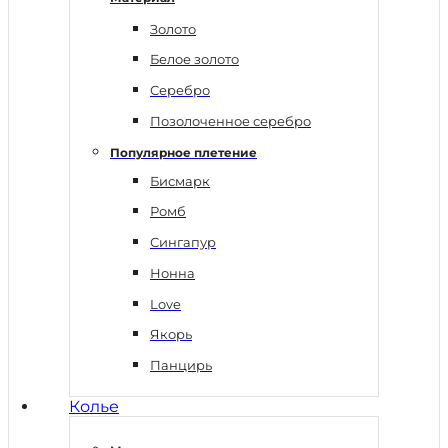
Золото
Белое золото
Серебро
Позолоченное серебро
Популярное плетение
Бисмарк
Ромб
Сингапур
Нонна
Love
Якорь
Панцирь
Колье