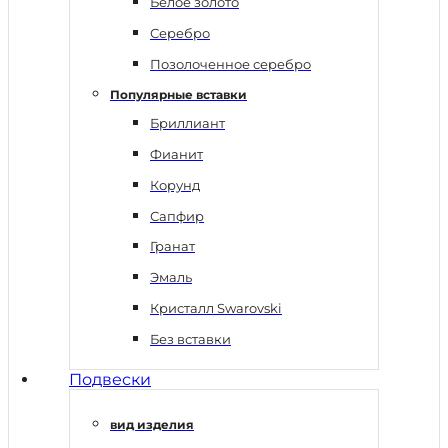
Белое золото
Серебро
Позолоченное серебро
Популярные вставки
Бриллиант
Фианит
Корунд
Сапфир
Гранат
Эмаль
Кристалл Swarovski
Без вставки
Подвески
вид изделия