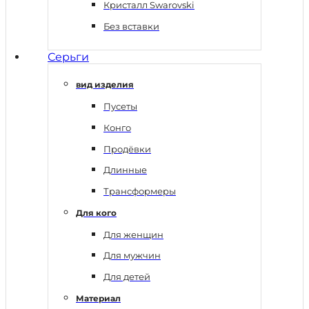
Кристалл Swarovski
Без вставки
Серьги
вид изделия
Пусеты
Конго
Продёвки
Длинные
Трансформеры
Для кого
Для женщин
Для мужчин
Для детей
Материал