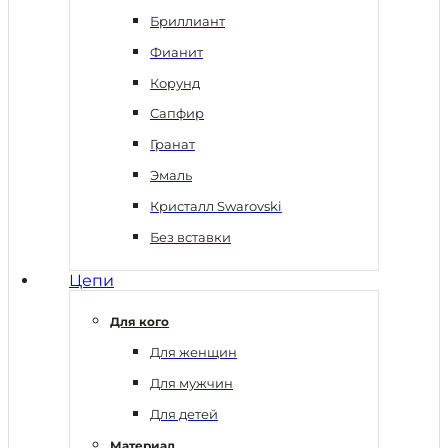
Бриллиант
Фианит
Корунд
Сапфир
Гранат
Эмаль
Кристалл Swarovski
Без вставки
Цепи
Для кого
Для женщин
Для мужчин
Для детей
Материал