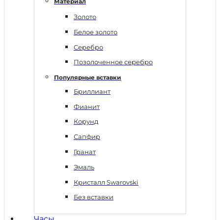
Материал
Золото
Белое золото
Серебро
Позолоченное серебро
Популярные вставки
Бриллиант
Фианит
Корунд
Сапфир
Гранат
Эмаль
Кристалл Swarovski
Без вставки
Часы