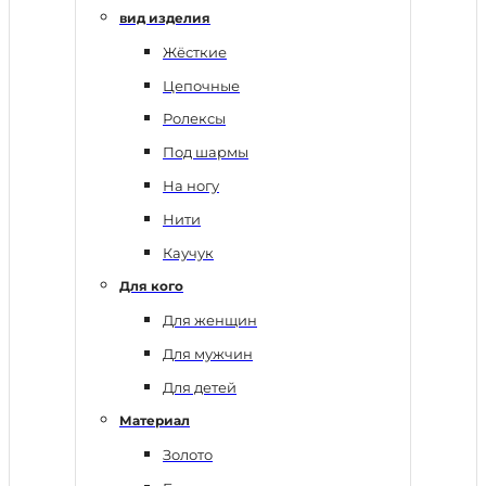
вид изделия
Жёсткие
Цепочные
Ролексы
Под шармы
На ногу
Нити
Каучук
Для кого
Для женщин
Для мужчин
Для детей
Материал
Золото