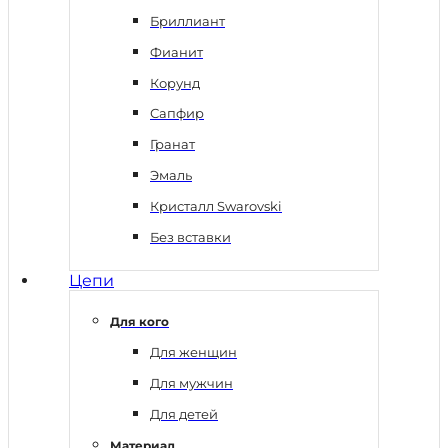
Бриллиант
Фианит
Корунд
Сапфир
Гранат
Эмаль
Кристалл Swarovski
Без вставки
Цепи
Для кого
Для женщин
Для мужчин
Для детей
Материал