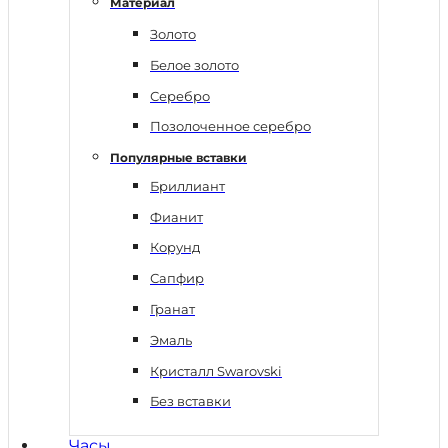
Материал
Золото
Белое золото
Серебро
Позолоченное серебро
Популярные вставки
Бриллиант
Фианит
Корунд
Сапфир
Гранат
Эмаль
Кристалл Swarovski
Без вставки
Часы