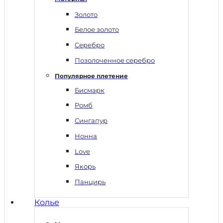
Золото
Белое золото
Серебро
Позолоченное серебро
Популярное плетение
Бисмарк
Ромб
Сингапур
Нонна
Love
Якорь
Панцирь
Колье