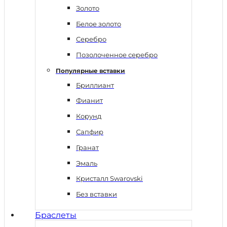
Золото
Белое золото
Серебро
Позолоченное серебро
Популярные вставки
Бриллиант
Фианит
Корунд
Сапфир
Гранат
Эмаль
Кристалл Swarovski
Без вставки
Браслеты