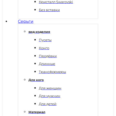
Кристалл Swarovski
Без вставки
Серьги
вид изделия
Пусеты
Конго
Продёвки
Длинные
Трансформеры
Для кого
Для женщин
Для мужчин
Для детей
Материал