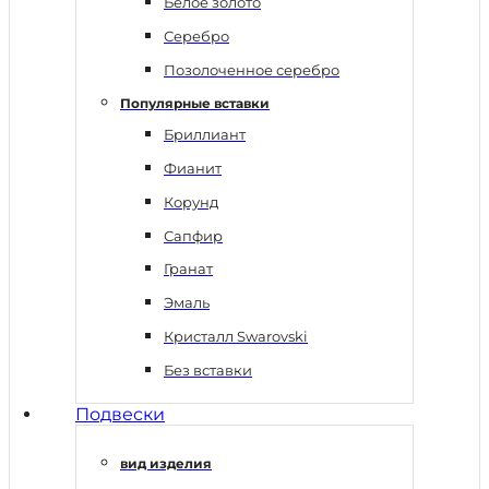
Белое золото
Серебро
Позолоченное серебро
Популярные вставки
Бриллиант
Фианит
Корунд
Сапфир
Гранат
Эмаль
Кристалл Swarovski
Без вставки
Подвески
вид изделия