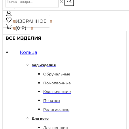
ИЗБРАННОЕ
0
0
(
0
₽
)
0
0
ВСЕ ИЗДЕЛИЯ
Кольца
вид изделия
Обручальные
Помолвочные
Классические
Печатки
Религиозные
Для кого
Для женщин