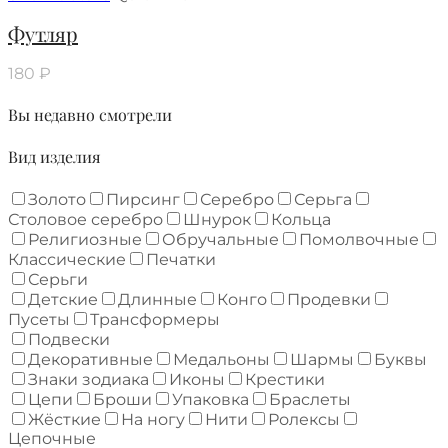
Футляр
180
₽
Вы недавно смотрели
Вид изделия
Золото
Пирсинг
Серебро
Серьга
Столовое серебро
Шнурок
Кольца
Религиозные
Обручальные
Помолвочные
Классические
Печатки
Серьги
Детские
Длинные
Конго
Продевки
Пусеты
Трансформеры
Подвески
Декоративные
Медальоны
Шармы
Буквы
Знаки зодиака
Иконы
Крестики
Цепи
Броши
Упаковка
Браслеты
Жёсткие
На ногу
Нити
Ролексы
Цепочные