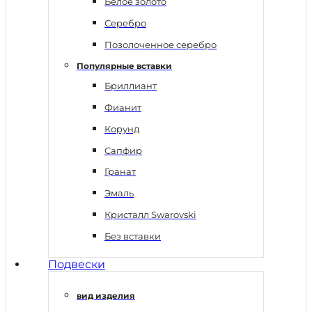
Белое золото
Серебро
Позолоченное серебро
Популярные вставки
Бриллиант
Фианит
Корунд
Сапфир
Гранат
Эмаль
Кристалл Swarovski
Без вставки
Подвески
вид изделия