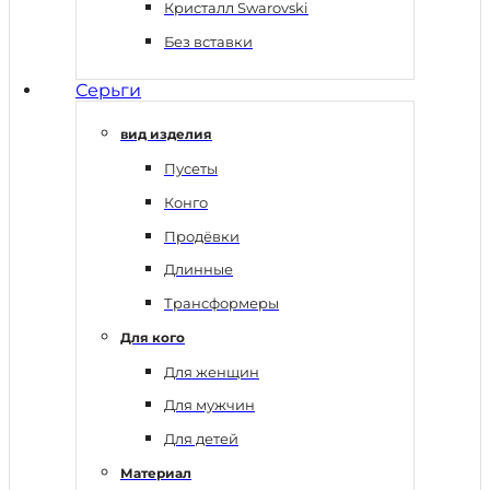
Кристалл Swarovski
Без вставки
Серьги
вид изделия
Пусеты
Конго
Продёвки
Длинные
Трансформеры
Для кого
Для женщин
Для мужчин
Для детей
Материал