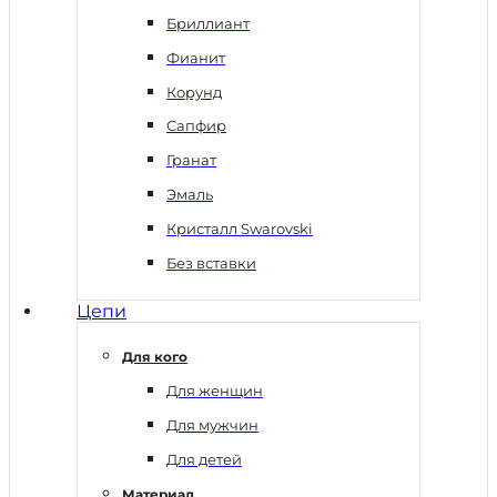
Бриллиант
Фианит
Корунд
Сапфир
Гранат
Эмаль
Кристалл Swarovski
Без вставки
Цепи
Для кого
Для женщин
Для мужчин
Для детей
Материал