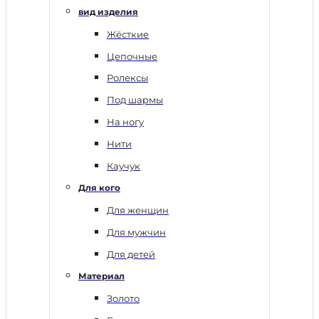
вид изделия
Жёсткие
Цепочные
Ролексы
Под шармы
На ногу
Нити
Каучук
Для кого
Для женщин
Для мужчин
Для детей
Материал
Золото