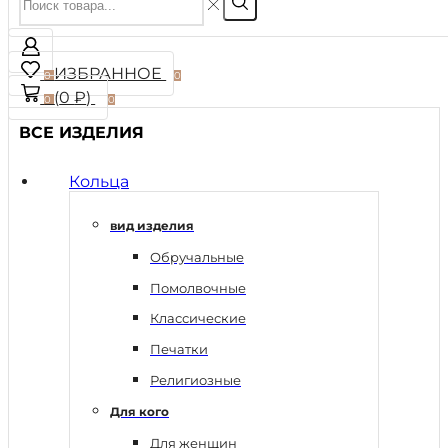
ИЗБРАННОЕ
0
0
(
0
₽
)
0
0
ВСЕ ИЗДЕЛИЯ
Кольца
вид изделия
Обручальные
Помолвочные
Классические
Печатки
Религиозные
Для кого
Для женщин