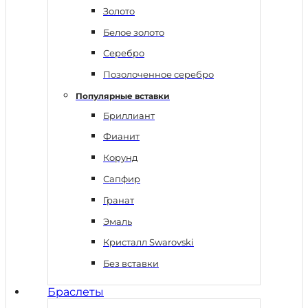
Золото
Белое золото
Серебро
Позолоченное серебро
Популярные вставки
Бриллиант
Фианит
Корунд
Сапфир
Гранат
Эмаль
Кристалл Swarovski
Без вставки
Браслеты