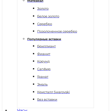
Материал
Золото
Белое золото
Серебро
Позолоченное серебро
Популярные вставки
Бриллиант
Фианит
Корунд
Сапфир
Гранат
Эмаль
Кристалл Swarovski
Без вставки
Часы