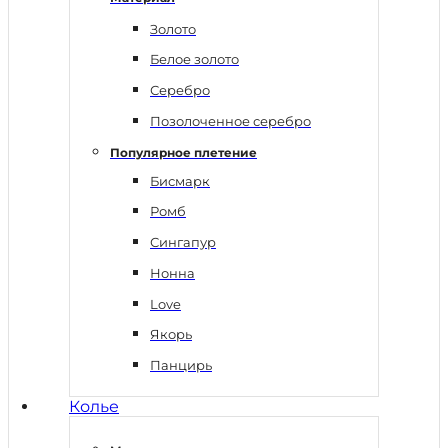
Золото
Белое золото
Серебро
Позолоченное серебро
Популярное плетение
Бисмарк
Ромб
Сингапур
Нонна
Love
Якорь
Панцирь
Колье