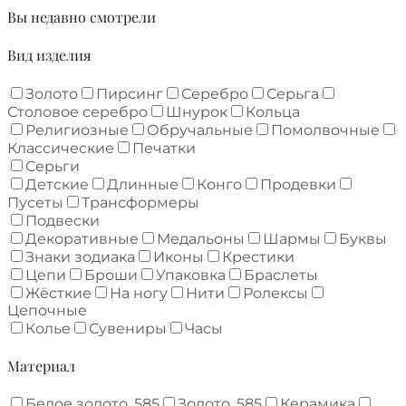
Вы недавно смотрели
Вид изделия
Золото
Пирсинг
Серебро
Серьга
Столовое серебро
Шнурок
Кольца
Религиозные
Обручальные
Помолвочные
Классические
Печатки
Серьги
Детские
Длинные
Конго
Продевки
Пусеты
Трансформеры
Подвески
Декоративные
Медальоны
Шармы
Буквы
Знаки зодиака
Иконы
Крестики
Цепи
Броши
Упаковка
Браслеты
Жёсткие
На ногу
Нити
Ролексы
Цепочные
Колье
Сувениры
Часы
Материал
Белое золото, 585
Золото, 585
Керамика