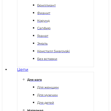
Бриллиант
Фианит
Корунд
Сапфир
Гранат
Эмаль
Кристалл Swarovski
Без вставки
Цепи
Для кого
Для женщин
Для мужчин
Для детей
Материал