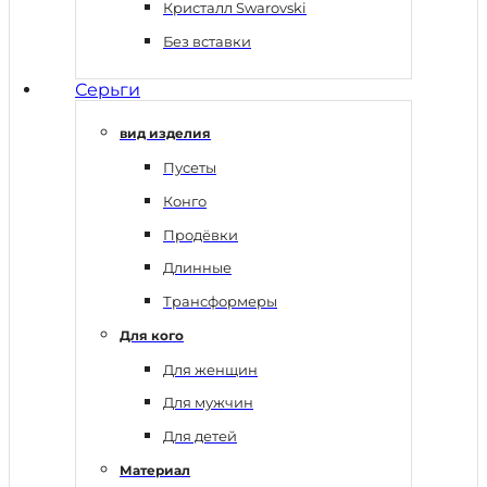
Кристалл Swarovski
Без вставки
Серьги
вид изделия
Пусеты
Конго
Продёвки
Длинные
Трансформеры
Для кого
Для женщин
Для мужчин
Для детей
Материал