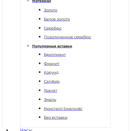
Материал
Золото
Белое золото
Серебро
Позолоченное серебро
Популярные вставки
Бриллиант
Фианит
Корунд
Сапфир
Гранат
Эмаль
Кристалл Swarovski
Без вставки
Часы