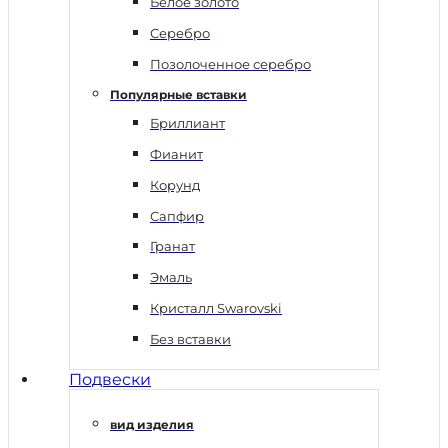
Белое золото
Серебро
Позолоченное серебро
Популярные вставки
Бриллиант
Фианит
Корунд
Сапфир
Гранат
Эмаль
Кристалл Swarovski
Без вставки
Подвески
вид изделия