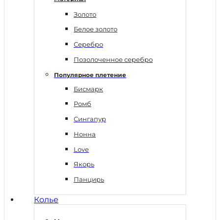
Золото
Белое золото
Серебро
Позолоченное серебро
Популярное плетение
Бисмарк
Ромб
Сингапур
Нонна
Love
Якорь
Панцирь
Колье