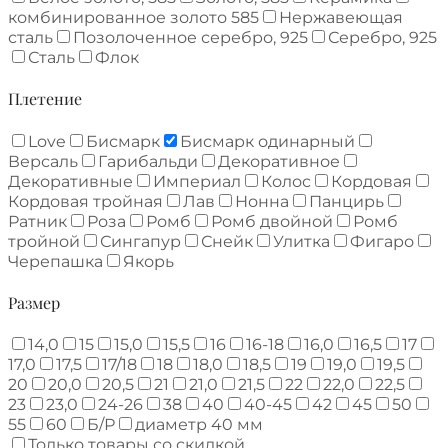
комбинированное золото 585
Нержавеющая
сталь
Позолоченное серебро, 925
Серебро, 925
Сталь
Флок
Плетение
Love
Бисмарк
Бисмарк одинарный
Версаль
Гарибальди
Декоративное
Декоративные
Империал
Колос
Кордовая
Кордовая тройная
Лав
Нонна
Панцирь
Ратник
Роза
Ромб
Ромб двойной
Ромб
тройной
Сингапур
Снейк
Улитка
Фигаро
Черепашка
Якорь
Размер
14,0
15
15,0
15,5
16
16-18
16,0
16,5
17
17,0
17,5
17/18
18
18,0
18,5
19
19,0
19,5
20
20,0
20,5
21
21,0
21,5
22
22,0
22,5
23
23,0
24-26
38
40
40-45
42
45
50
55
60
Б/Р
диаметр 40 мм
Только товары со скидкой