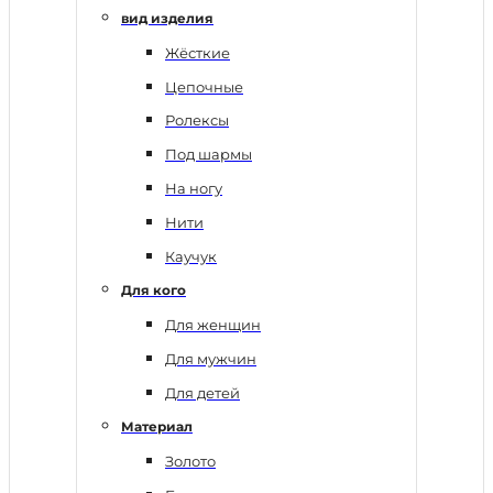
вид изделия
Жёсткие
Цепочные
Ролексы
Под шармы
На ногу
Нити
Каучук
Для кого
Для женщин
Для мужчин
Для детей
Материал
Золото