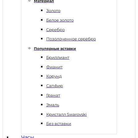
Материал
Золото
Белое золото
Серебро
Позолоченное серебро
Популярные вставки
Бриллиант
Фианит
Корунд
Сапфир
Гранат
Эмаль
Кристалл Swarovski
Без вставки
Часы