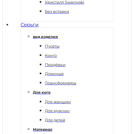
Кристалл Swarovski
Без вставки
Серьги
вид изделия
Пусеты
Конго
Продёвки
Длинные
Трансформеры
Для кого
Для женщин
Для мужчин
Для детей
Материал