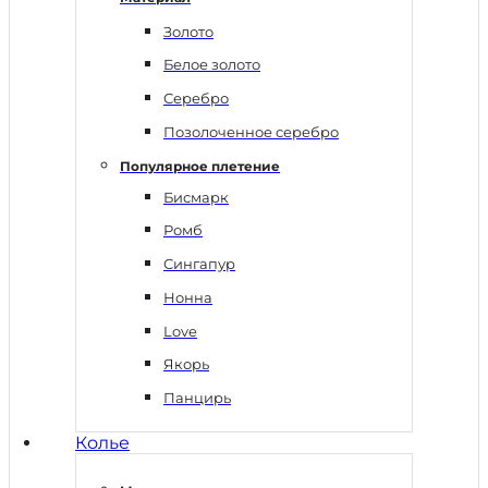
Золото
Белое золото
Серебро
Позолоченное серебро
Популярное плетение
Бисмарк
Ромб
Сингапур
Нонна
Love
Якорь
Панцирь
Колье