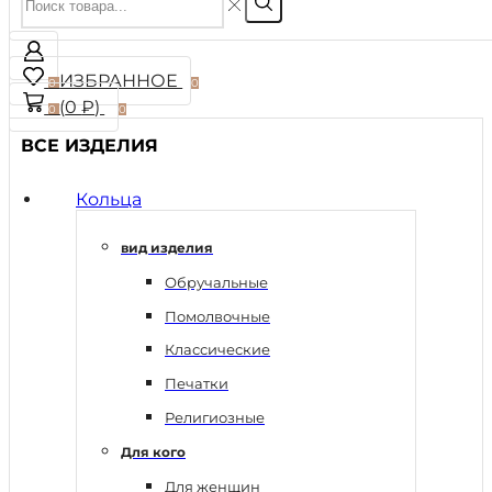
ИЗБРАННОЕ
0
0
(
0
₽
)
0
0
ВСЕ ИЗДЕЛИЯ
Кольца
вид изделия
Обручальные
Помолвочные
Классические
Печатки
Религиозные
Для кого
Для женщин