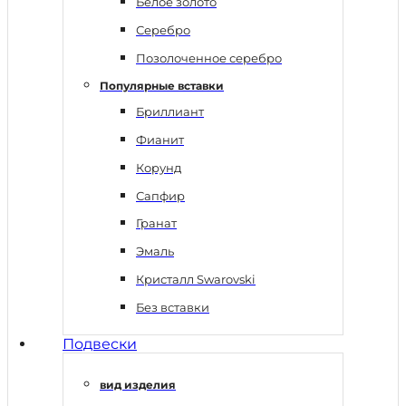
Белое золото
Серебро
Позолоченное серебро
Популярные вставки
Бриллиант
Фианит
Корунд
Сапфир
Гранат
Эмаль
Кристалл Swarovski
Без вставки
Подвески
вид изделия