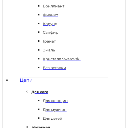
Бриллиант
Фианит
Корунд
Сапфир
Гранат
Эмаль
Кристалл Swarovski
Без вставки
Цепи
Для кого
Для женщин
Для мужчин
Для детей
Материал