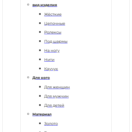
вид изделия
Жёсткие
Цепочные
Ролексы
Под шармы
На ногу
Нити
Каучук
Для кого
Для женщин
Для мужчин
Для детей
Материал
Золото