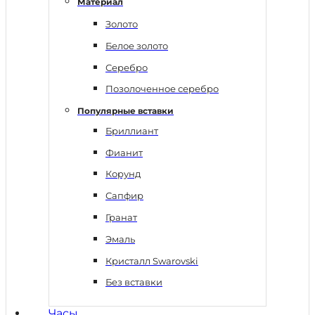
Материал
Золото
Белое золото
Серебро
Позолоченное серебро
Популярные вставки
Бриллиант
Фианит
Корунд
Сапфир
Гранат
Эмаль
Кристалл Swarovski
Без вставки
Часы