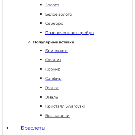
Золото
Белое золото
Серебро
Позолоченное серебро
Популярные вставки
Бриллиант
Фианит
Корунд
Сапфир
Гранат
Эмаль
Кристалл Swarovski
Без вставки
Браслеты