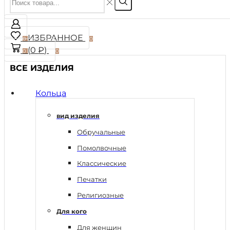
ИЗБРАННОЕ
0
0
(
0
₽
)
0
0
ВСЕ ИЗДЕЛИЯ
Кольца
вид изделия
Обручальные
Помолвочные
Классические
Печатки
Религиозные
Для кого
Для женщин