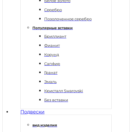
Белое золото
Серебро
Позолоченное серебро
Популярные вставки
Бриллиант
Фианит
Корунд
Сапфир
Гранат
Эмаль
Кристалл Swarovski
Без вставки
Подвески
вид изделия