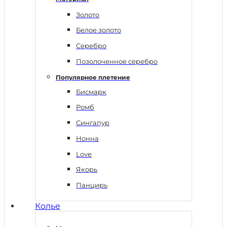
Золото
Белое золото
Серебро
Позолоченное серебро
Популярное плетение
Бисмарк
Ромб
Сингапур
Нонна
Love
Якорь
Панцирь
Колье