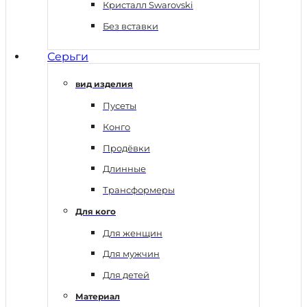
Кристалл Swarovski
Без вставки
Серьги
вид изделия
Пусеты
Конго
Продёвки
Длинные
Трансформеры
Для кого
Для женщин
Для мужчин
Для детей
Материал