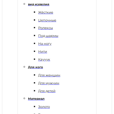
вид изделия
Жёсткие
Цепочные
Ролексы
Под шармы
На ногу
Нити
Каучук
Для кого
Для женщин
Для мужчин
Для детей
Материал
Золото