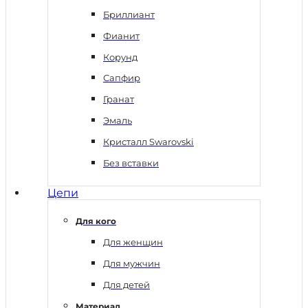
Бриллиант
Фианит
Корунд
Сапфир
Гранат
Эмаль
Кристалл Swarovski
Без вставки
Цепи
Для кого
Для женщин
Для мужчин
Для детей
Материал