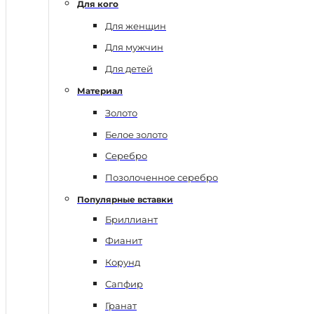
Для кого
Для женщин
Для мужчин
Для детей
Материал
Золото
Белое золото
Серебро
Позолоченное серебро
Популярные вставки
Бриллиант
Фианит
Корунд
Сапфир
Гранат