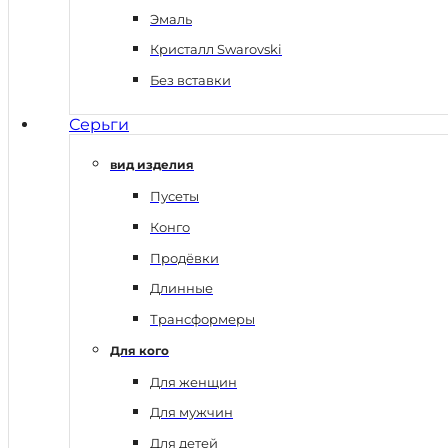
Эмаль
Кристалл Swarovski
Без вставки
Серьги
вид изделия
Пусеты
Конго
Продёвки
Длинные
Трансформеры
Для кого
Для женщин
Для мужчин
Для детей