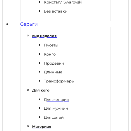
Кристалл Swarovski
Без вставки
Серьги
вид изделия
Пусеты
Конго
Продёвки
Длинные
Трансформеры
Для кого
Для женщин
Для мужчин
Для детей
Материал