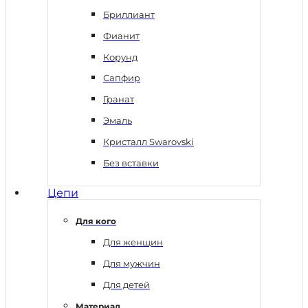
Бриллиант
Фианит
Корунд
Сапфир
Гранат
Эмаль
Кристалл Swarovski
Без вставки
Цепи
Для кого
Для женщин
Для мужчин
Для детей
Материал