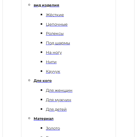
вид изделия
Жёсткие
Цепочные
Ролексы
Под шармы
На ногу
Нити
Каучук
Для кого
Для женщин
Для мужчин
Для детей
Материал
Золото