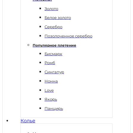
Золото
Белое золото
Серебро
Позолоченное серебро
Популярное плетение
Бисмарк
Ромб
Сингапур
Нонна
Love
Якорь
Панцирь
Колье