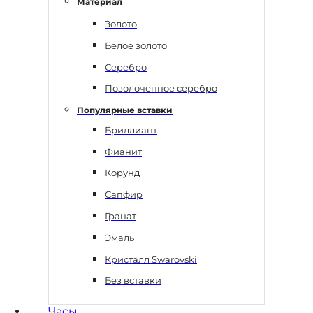
Материал
Золото
Белое золото
Серебро
Позолоченное серебро
Популярные вставки
Бриллиант
Фианит
Корунд
Сапфир
Гранат
Эмаль
Кристалл Swarovski
Без вставки
Часы