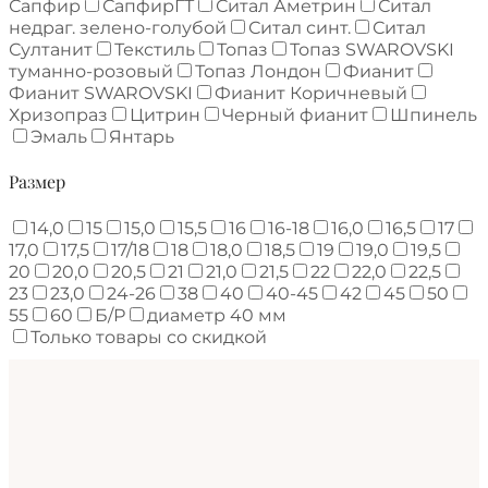
Сапфир
СапфирГТ
Ситал Аметрин
Ситал
недраг. зелено-голубой
Ситал синт.
Ситал
Султанит
Текстиль
Топаз
Топаз SWAROVSKI
туманно-розовый
Топаз Лондон
Фианит
Фианит SWAROVSKI
Фианит Коричневый
Хризопраз
Цитрин
Черный фианит
Шпинель
Эмаль
Янтарь
Размер
14,0
15
15,0
15,5
16
16-18
16,0
16,5
17
17,0
17,5
17/18
18
18,0
18,5
19
19,0
19,5
20
20,0
20,5
21
21,0
21,5
22
22,0
22,5
23
23,0
24-26
38
40
40-45
42
45
50
55
60
Б/Р
диаметр 40 мм
Только товары со скидкой