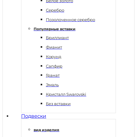
Белое золото
Серебро
Позолоченное серебро
Популярные вставки
Бриллиант
Фианит
Корунд
Сапфир
Гранат
Эмаль
Кристалл Swarovski
Без вставки
Подвески
вид изделия