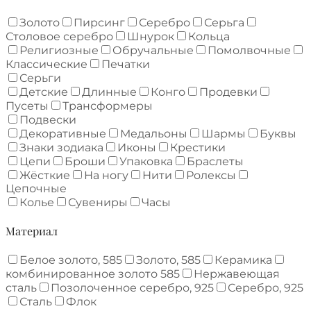
Золото
Пирсинг
Серебро
Серьга
Столовое серебро
Шнурок
Кольца
Религиозные
Обручальные
Помолвочные
Классические
Печатки
Серьги
Детские
Длинные
Конго
Продевки
Пусеты
Трансформеры
Подвески
Декоративные
Медальоны
Шармы
Буквы
Знаки зодиака
Иконы
Крестики
Цепи
Броши
Упаковка
Браслеты
Жёсткие
На ногу
Нити
Ролексы
Цепочные
Колье
Сувениры
Часы
Материал
Белое золото, 585
Золото, 585
Керамика
комбинированное золото 585
Нержавеющая
сталь
Позолоченное серебро, 925
Серебро, 925
Сталь
Флок