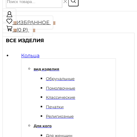
ИЗБРАННОЕ
0
0
(
0
₽
)
0
0
ВСЕ ИЗДЕЛИЯ
Кольца
вид изделия
Обручальные
Помолвочные
Классические
Печатки
Религиозные
Для кого
Для женщин