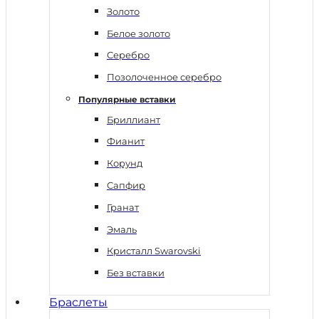
Золото
Белое золото
Серебро
Позолоченное серебро
Популярные вставки
Бриллиант
Фианит
Корунд
Сапфир
Гранат
Эмаль
Кристалл Swarovski
Без вставки
Браслеты