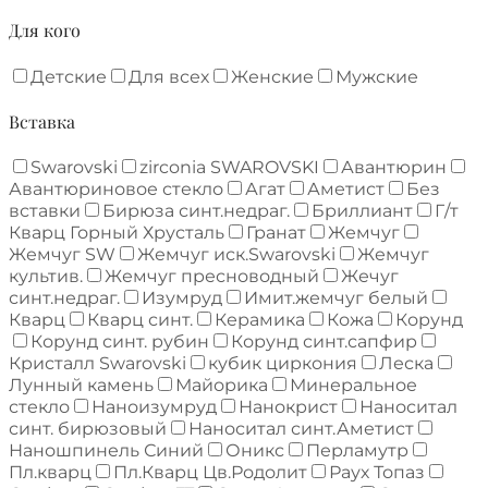
Для кого
Детские
Для всех
Женские
Мужские
Вставка
Swarovski
zirconia SWAROVSKI
Авантюрин
Авантюриновое стекло
Агат
Аметист
Без
вставки
Бирюза синт.недраг.
Бриллиант
Г/т
Кварц Горный Хрусталь
Гранат
Жемчуг
Жемчуг SW
Жемчуг иск.Swarovski
Жемчуг
культив.
Жемчуг пресноводный
Жечуг
синт.недраг.
Изумруд
Имит.жемчуг белый
Кварц
Кварц синт.
Керамика
Кожа
Корунд
Корунд синт. рубин
Корунд синт.сапфир
Кристалл Swarovski
кубик циркония
Леска
Лунный камень
Майорика
Минеральное
стекло
Наноизумруд
Нанокрист
Наноситал
синт. бирюзовый
Наноситал синт.Аметист
Наношпинель Синий
Оникс
Перламутр
Пл.кварц
Пл.Кварц Цв.Родолит
Раух Топаз