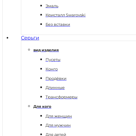
Эмаль
Кристалл Swarovski
Без вставки
Серьги
вид изделия
Пусеты
Конго
Продёвки
Длинные
Трансформеры
Для кого
Для женщин
Для мужчин
Для детей