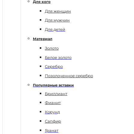
Для кого
Для женщин
Для мужчин
Для детей
Материал
Золото
Белое золото
Серебро
Позолоченное серебро
Популярные вставки
Бриллиант
Фианит
Корунд
Сапфир
Гранат