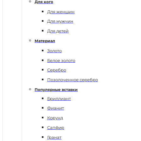
Для кого
Для женщин
Для мужчин
Для детей
Материал
Золото
Белое золото
Серебро
Позолоченное серебро
Популярные вставки
Бриллиант
Фианит
Корунд
Сапфир
Гранат