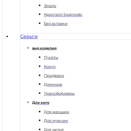
Эмаль
Кристалл Swarovski
Без вставки
Серьги
вид изделия
Пусеты
Конго
Продёвки
Длинные
Трансформеры
Для кого
Для женщин
Для мужчин
Для детей