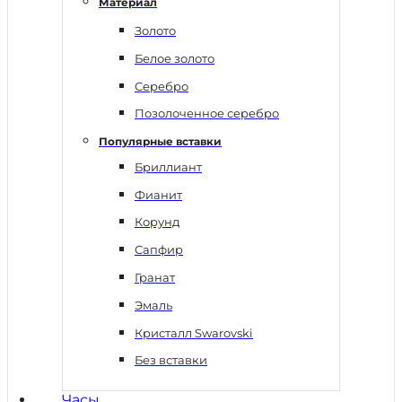
Материал
Золото
Белое золото
Серебро
Позолоченное серебро
Популярные вставки
Бриллиант
Фианит
Корунд
Сапфир
Гранат
Эмаль
Кристалл Swarovski
Без вставки
Часы