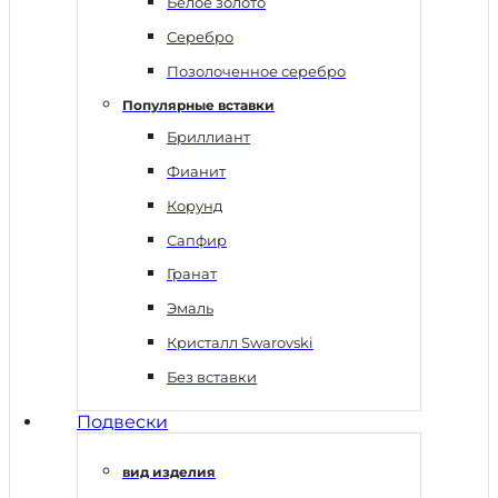
Белое золото
Серебро
Позолоченное серебро
Популярные вставки
Бриллиант
Фианит
Корунд
Сапфир
Гранат
Эмаль
Кристалл Swarovski
Без вставки
Подвески
вид изделия