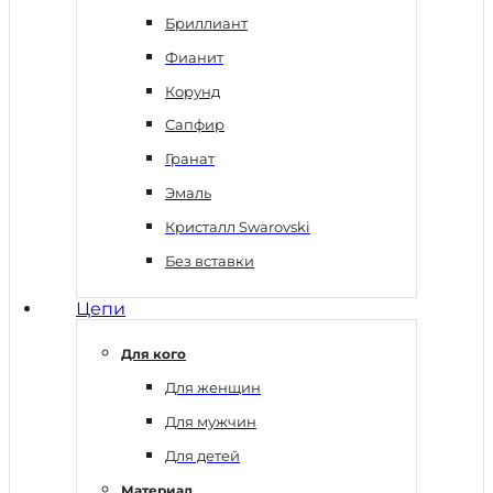
Бриллиант
Фианит
Корунд
Сапфир
Гранат
Эмаль
Кристалл Swarovski
Без вставки
Цепи
Для кого
Для женщин
Для мужчин
Для детей
Материал