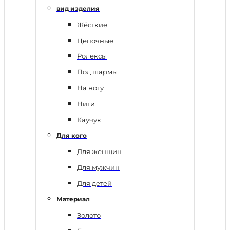
вид изделия
Жёсткие
Цепочные
Ролексы
Под шармы
На ногу
Нити
Каучук
Для кого
Для женщин
Для мужчин
Для детей
Материал
Золото