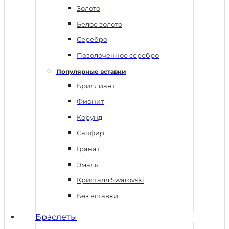
Золото
Белое золото
Серебро
Позолоченное серебро
Популярные вставки
Бриллиант
Фианит
Корунд
Сапфир
Гранат
Эмаль
Кристалл Swarovski
Без вставки
Браслеты