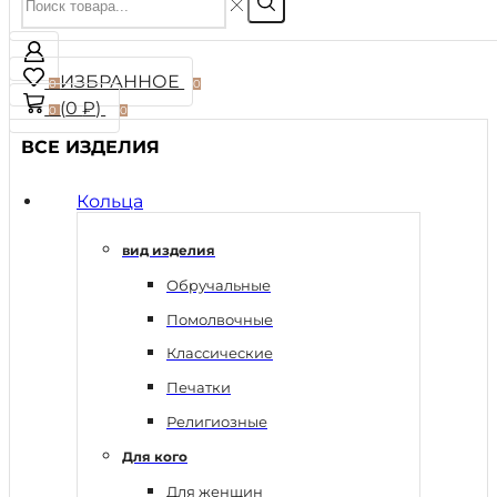
ИЗБРАННОЕ
0
0
(
0
₽
)
0
0
ВСЕ ИЗДЕЛИЯ
Кольца
вид изделия
Обручальные
Помолвочные
Классические
Печатки
Религиозные
Для кого
Для женщин