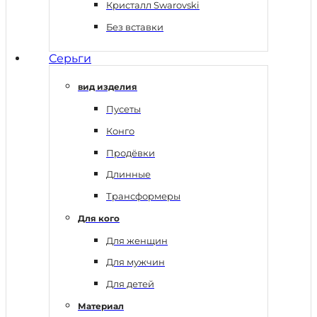
Кристалл Swarovski
Без вставки
Серьги
вид изделия
Пусеты
Конго
Продёвки
Длинные
Трансформеры
Для кого
Для женщин
Для мужчин
Для детей
Материал