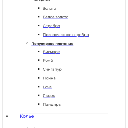
Золото
Белое золото
Серебро
Позолоченное серебро
Популярное плетение
Бисмарк
Ромб
Сингапур
Нонна
Love
Якорь
Панцирь
Колье