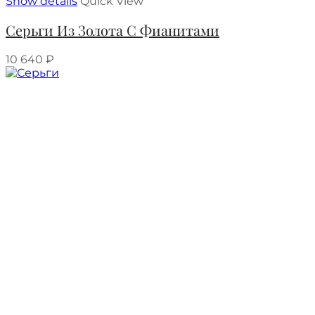
Show details
Quick View
Серьги Из Золота С Фианитами
10 640
₽