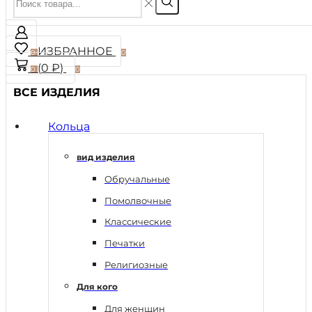
ИЗБРАННОЕ
0
0
(
0
₽
)
0
0
ВСЕ ИЗДЕЛИЯ
Кольца
вид изделия
Обручальные
Помолвочные
Классические
Печатки
Религиозные
Для кого
Для женщин