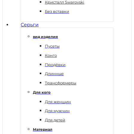
Кристалл Swarovski
Без вставки
Серьги
вид изделия
Пусеты
Конго
Продёвки
Длинные
Трансформеры
Для кого
Для женщин
Для мужчин
Для детей
Материал