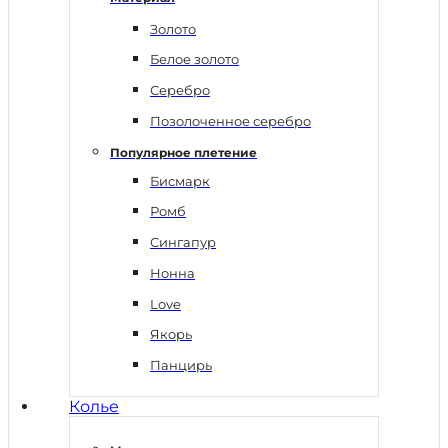
Золото
Белое золото
Серебро
Позолоченное серебро
Популярное плетение
Бисмарк
Ромб
Сингапур
Нонна
Love
Якорь
Панцирь
Колье