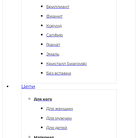
Бриллиант
Фианит
Корунд
Сапфир
Гранат
Эмаль
Кристалл Swarovski
Без вставки
Цепи
Для кого
Для женщин
Для мужчин
Для детей
Материал