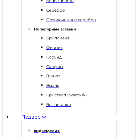
Белое золото
Серебро
Позолоченное серебро
Популярные вставки
Бриллиант
Фианит
Корунд
Сапфир
Гранат
Эмаль
Кристалл Swarovski
Без вставки
Подвески
вид изделия