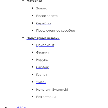
Материал
Золото
Белое золото
Серебро
Позолоченное серебро
Популярные вставки
Бриллиант
Фианит
Корунд
Сапфир
Гранат
Эмаль
Кристалл Swarovski
Без вставки
Часы