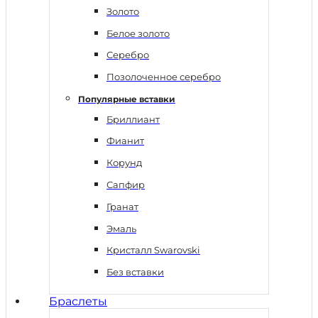
Золото
Белое золото
Серебро
Позолоченное серебро
Популярные вставки
Бриллиант
Фианит
Корунд
Сапфир
Гранат
Эмаль
Кристалл Swarovski
Без вставки
Браслеты