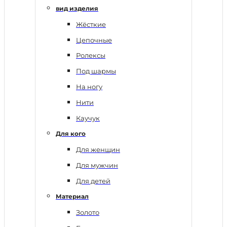
вид изделия
Жёсткие
Цепочные
Ролексы
Под шармы
На ногу
Нити
Каучук
Для кого
Для женщин
Для мужчин
Для детей
Материал
Золото