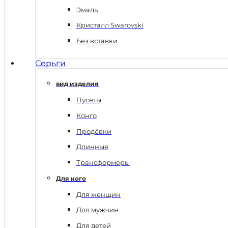
Эмаль
Кристалл Swarovski
Без вставки
Серьги
вид изделия
Пусеты
Конго
Продёвки
Длинные
Трансформеры
Для кого
Для женщин
Для мужчин
Для детей