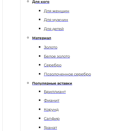
Для кого
Для женщин
Для мужчин
Для детей
Материал
Золото
Белое золото
Серебро
Позолоченное серебро
Популярные вставки
Бриллиант
Фианит
Корунд
Сапфир
Гранат