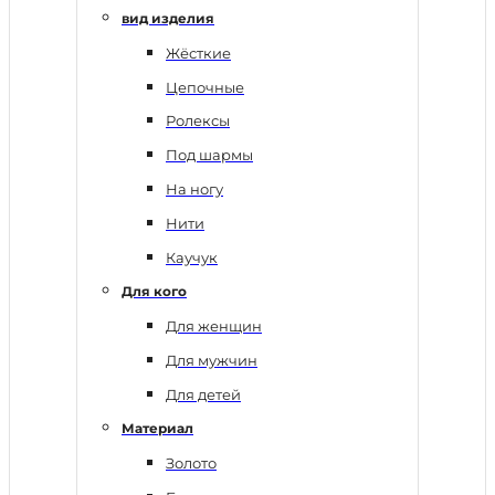
вид изделия
Жёсткие
Цепочные
Ролексы
Под шармы
На ногу
Нити
Каучук
Для кого
Для женщин
Для мужчин
Для детей
Материал
Золото