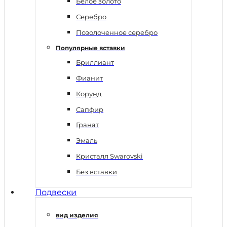
Белое золото
Серебро
Позолоченное серебро
Популярные вставки
Бриллиант
Фианит
Корунд
Сапфир
Гранат
Эмаль
Кристалл Swarovski
Без вставки
Подвески
вид изделия