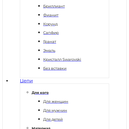
Бриллиант
Фианит
Корунд
Сапфир
Гранат
Эмаль
Кристалл Swarovski
Без вставки
Цепи
Для кого
Для женщин
Для мужчин
Для детей
Материал