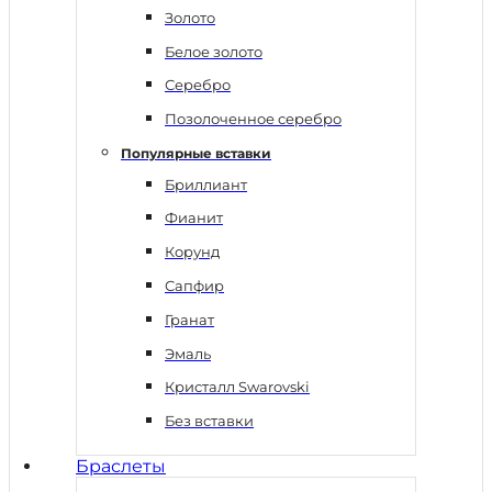
Золото
Белое золото
Серебро
Позолоченное серебро
Популярные вставки
Бриллиант
Фианит
Корунд
Сапфир
Гранат
Эмаль
Кристалл Swarovski
Без вставки
Браслеты