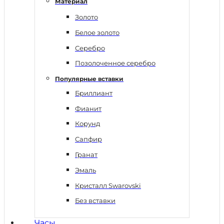
Материал
Золото
Белое золото
Серебро
Позолоченное серебро
Популярные вставки
Бриллиант
Фианит
Корунд
Сапфир
Гранат
Эмаль
Кристалл Swarovski
Без вставки
Часы