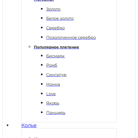
Золото
Белое золото
Серебро
Позолоченное серебро
Популярное плетение
Бисмарк
Ромб
Сингапур
Нонна
Love
Якорь
Панцирь
Колье