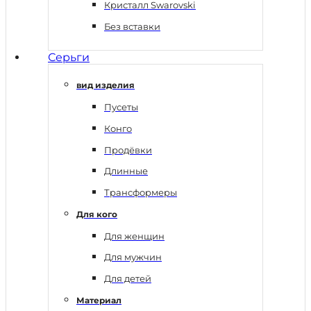
Кристалл Swarovski
Без вставки
Серьги
вид изделия
Пусеты
Конго
Продёвки
Длинные
Трансформеры
Для кого
Для женщин
Для мужчин
Для детей
Материал