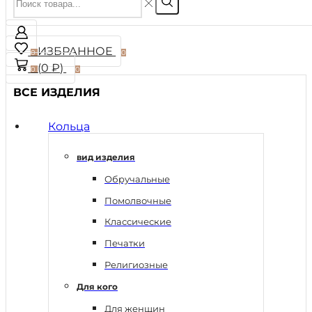
ИЗБРАННОЕ
0
0
(
0
₽
)
0
0
ВСЕ ИЗДЕЛИЯ
Кольца
вид изделия
Обручальные
Помолвочные
Классические
Печатки
Религиозные
Для кого
Для женщин