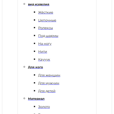
вид изделия
Жёсткие
Цепочные
Ролексы
Под шармы
На ногу
Нити
Каучук
Для кого
Для женщин
Для мужчин
Для детей
Материал
Золото