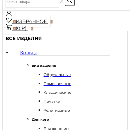
ИЗБРАННОЕ
0
0
(
0
₽
)
0
0
ВСЕ ИЗДЕЛИЯ
Кольца
вид изделия
Обручальные
Помолвочные
Классические
Печатки
Религиозные
Для кого
Для женщин