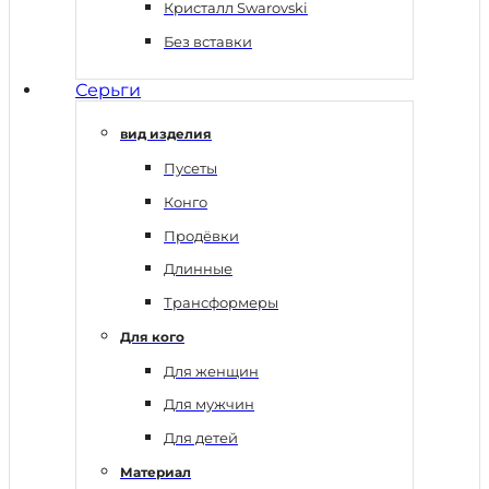
Кристалл Swarovski
Без вставки
Серьги
вид изделия
Пусеты
Конго
Продёвки
Длинные
Трансформеры
Для кого
Для женщин
Для мужчин
Для детей
Материал