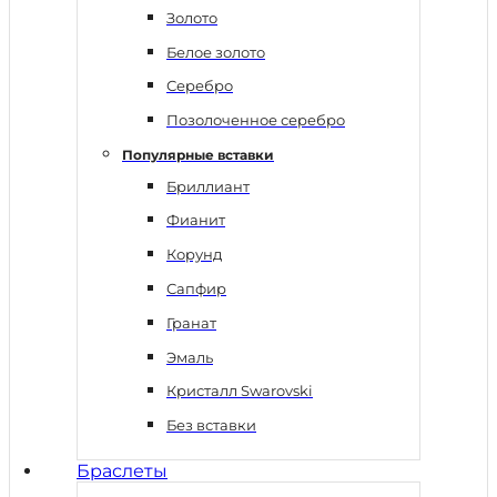
Золото
Белое золото
Серебро
Позолоченное серебро
Популярные вставки
Бриллиант
Фианит
Корунд
Сапфир
Гранат
Эмаль
Кристалл Swarovski
Без вставки
Браслеты