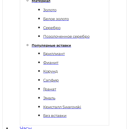
Материал
Золото
Белое золото
Серебро
Позолоченное серебро
Популярные вставки
Бриллиант
Фианит
Корунд
Сапфир
Гранат
Эмаль
Кристалл Swarovski
Без вставки
Часы