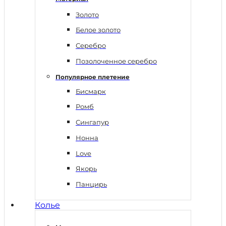
Золото
Белое золото
Серебро
Позолоченное серебро
Популярное плетение
Бисмарк
Ромб
Сингапур
Нонна
Love
Якорь
Панцирь
Колье