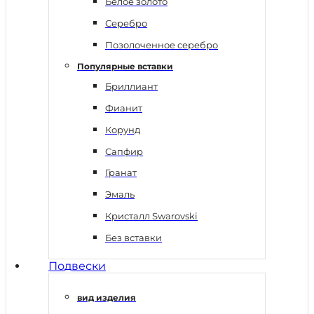
Белое золото
Серебро
Позолоченное серебро
Популярные вставки
Бриллиант
Фианит
Корунд
Сапфир
Гранат
Эмаль
Кристалл Swarovski
Без вставки
Подвески
вид изделия