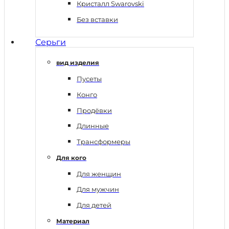
Кристалл Swarovski
Без вставки
Серьги
вид изделия
Пусеты
Конго
Продёвки
Длинные
Трансформеры
Для кого
Для женщин
Для мужчин
Для детей
Материал