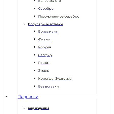
Белое золото
Серебро
Позолоченное серебро
Популярные вставки
Бриллиант
Фианит
Корунд
Сапфир
Гранат
Эмаль
Кристалл Swarovski
Без вставки
Подвески
вид изделия