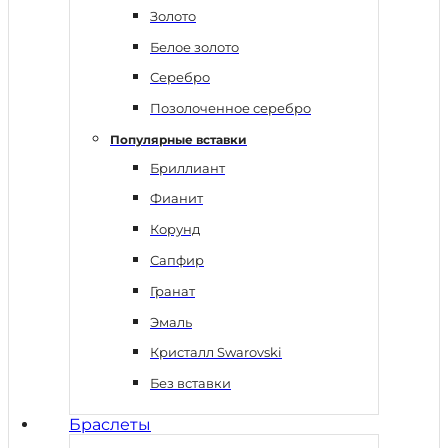
Золото
Белое золото
Серебро
Позолоченное серебро
Популярные вставки
Бриллиант
Фианит
Корунд
Сапфир
Гранат
Эмаль
Кристалл Swarovski
Без вставки
Браслеты