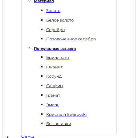
Материал
Золото
Белое золото
Серебро
Позолоченное серебро
Популярные вставки
Бриллиант
Фианит
Корунд
Сапфир
Гранат
Эмаль
Кристалл Swarovski
Без вставки
Часы