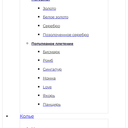
Золото
Белое золото
Серебро
Позолоченное серебро
Популярное плетение
Бисмарк
Ромб
Сингапур
Нонна
Love
Якорь
Панцирь
Колье