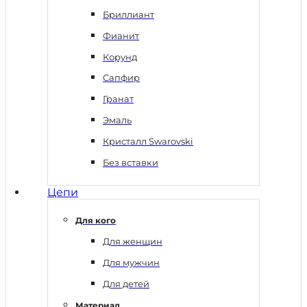
Бриллиант
Фианит
Корунд
Сапфир
Гранат
Эмаль
Кристалл Swarovski
Без вставки
Цепи
Для кого
Для женщин
Для мужчин
Для детей
Материал