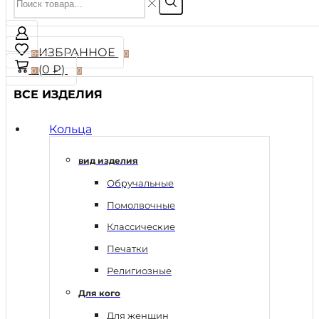
ИЗБРАННОЕ
0
0
(
0
₽
)
0
0
ВСЕ ИЗДЕЛИЯ
Кольца
вид изделия
Обручальные
Помолвочные
Классические
Печатки
Религиозные
Для кого
Для женщин