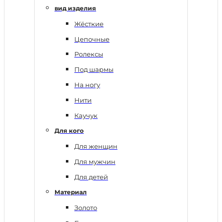
вид изделия
Жёсткие
Цепочные
Ролексы
Под шармы
На ногу
Нити
Каучук
Для кого
Для женщин
Для мужчин
Для детей
Материал
Золото