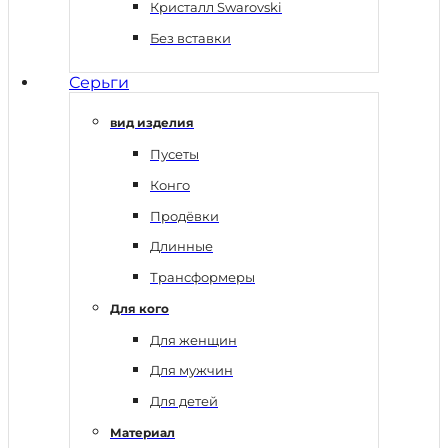
Кристалл Swarovski
Без вставки
Серьги
вид изделия
Пусеты
Конго
Продёвки
Длинные
Трансформеры
Для кого
Для женщин
Для мужчин
Для детей
Материал