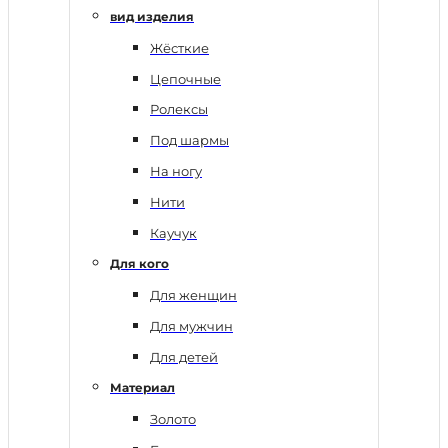
вид изделия
Жёсткие
Цепочные
Ролексы
Под шармы
На ногу
Нити
Каучук
Для кого
Для женщин
Для мужчин
Для детей
Материал
Золото