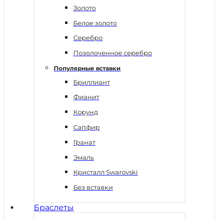
Золото
Белое золото
Серебро
Позолоченное серебро
Популярные вставки
Бриллиант
Фианит
Корунд
Сапфир
Гранат
Эмаль
Кристалл Swarovski
Без вставки
Браслеты