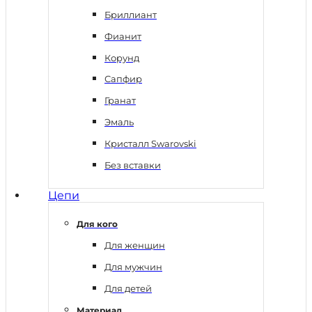
Бриллиант
Фианит
Корунд
Сапфир
Гранат
Эмаль
Кристалл Swarovski
Без вставки
Цепи
Для кого
Для женщин
Для мужчин
Для детей
Материал