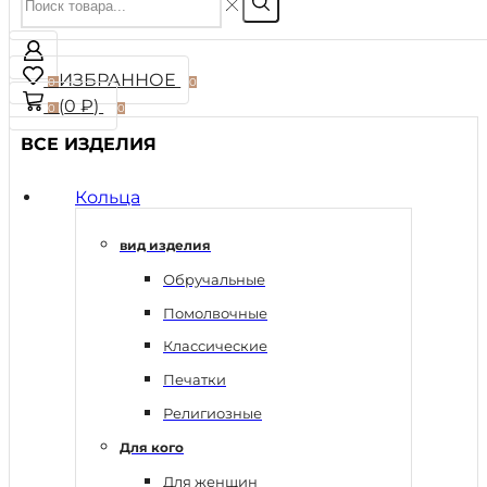
ИЗБРАННОЕ
0
0
(
0
₽
)
0
0
ВСЕ ИЗДЕЛИЯ
Кольца
вид изделия
Обручальные
Помолвочные
Классические
Печатки
Религиозные
Для кого
Для женщин