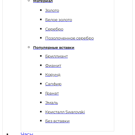
Материал
Золото
Белое золото
Серебро
Позолоченное серебро
Популярные вставки
Бриллиант
Фианит
Корунд
Сапфир
Гранат
Эмаль
Кристалл Swarovski
Без вставки
Часы