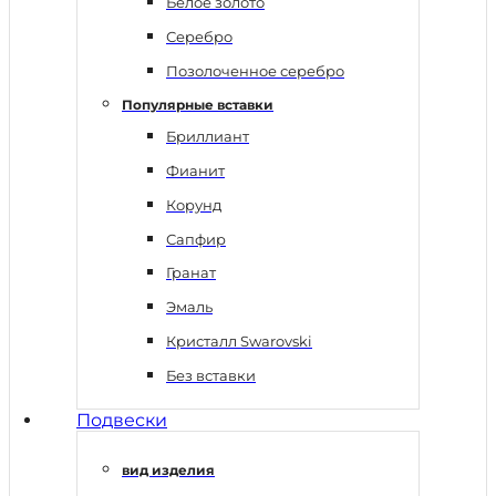
Белое золото
Серебро
Позолоченное серебро
Популярные вставки
Бриллиант
Фианит
Корунд
Сапфир
Гранат
Эмаль
Кристалл Swarovski
Без вставки
Подвески
вид изделия