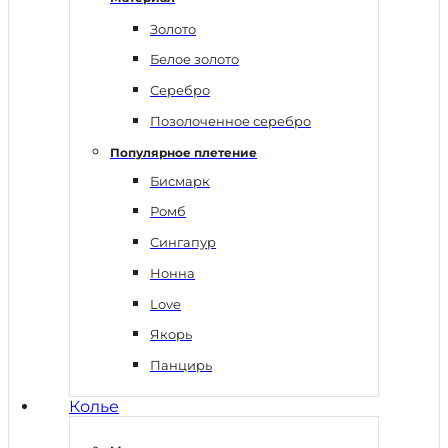
Золото
Белое золото
Серебро
Позолоченное серебро
Популярное плетение
Бисмарк
Ромб
Сингапур
Нонна
Love
Якорь
Панцирь
Колье