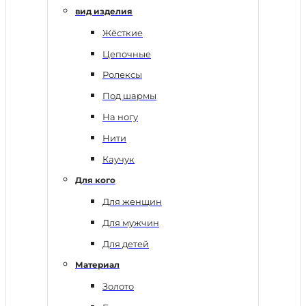
вид изделия
Жёсткие
Цепочные
Ролексы
Под шармы
На ногу
Нити
Каучук
Для кого
Для женщин
Для мужчин
Для детей
Материал
Золото