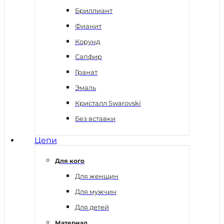
Бриллиант
Фианит
Корунд
Сапфир
Гранат
Эмаль
Кристалл Swarovski
Без вставки
Цепи
Для кого
Для женщин
Для мужчин
Для детей
Материал