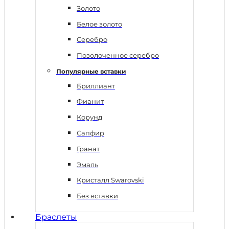
Золото
Белое золото
Серебро
Позолоченное серебро
Популярные вставки
Бриллиант
Фианит
Корунд
Сапфир
Гранат
Эмаль
Кристалл Swarovski
Без вставки
Браслеты