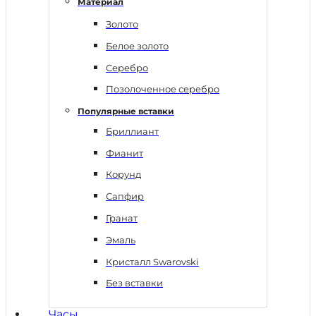
Материал
Золото
Белое золото
Серебро
Позолоченное серебро
Популярные вставки
Бриллиант
Фианит
Корунд
Сапфир
Гранат
Эмаль
Кристалл Swarovski
Без вставки
Часы