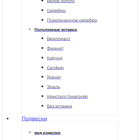
Белое золото
Серебро
Позолоченное серебро
Популярные вставки
Бриллиант
Фианит
Корунд
Сапфир
Гранат
Эмаль
Кристалл Swarovski
Без вставки
Подвески
вид изделия