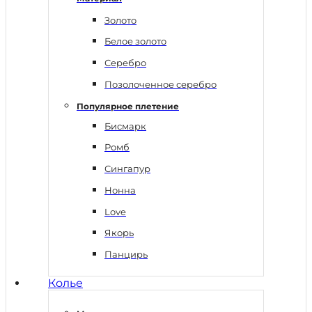
Золото
Белое золото
Серебро
Позолоченное серебро
Популярное плетение
Бисмарк
Ромб
Сингапур
Нонна
Love
Якорь
Панцирь
Колье