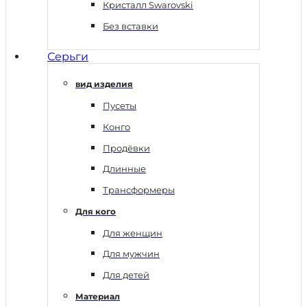
Кристалл Swarovski
Без вставки
Серьги
вид изделия
Пусеты
Конго
Продёвки
Длинные
Трансформеры
Для кого
Для женщин
Для мужчин
Для детей
Материал