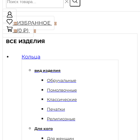
ИЗБРАННОЕ
0
0
(
0
₽
)
0
0
ВСЕ ИЗДЕЛИЯ
Кольца
вид изделия
Обручальные
Помолвочные
Классические
Печатки
Религиозные
Для кого
Для женщин