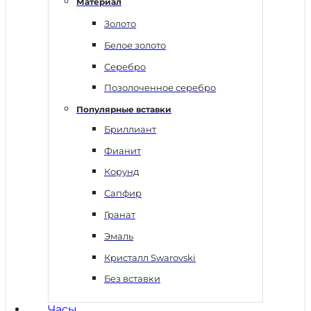
Материал
Золото
Белое золото
Серебро
Позолоченное серебро
Популярные вставки
Бриллиант
Фианит
Корунд
Сапфир
Гранат
Эмаль
Кристалл Swarovski
Без вставки
Часы