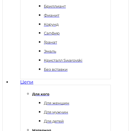
Бриллиант
Фианит
Корунд
Сапфир
Гранат
Эмаль
Кристалл Swarovski
Без вставки
Цепи
Для кого
Для женщин
Для мужчин
Для детей
Материал