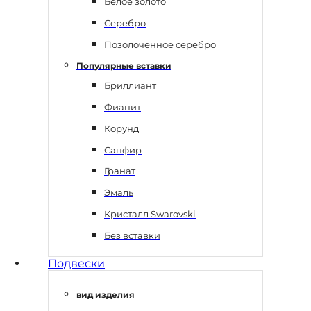
Белое золото
Серебро
Позолоченное серебро
Популярные вставки
Бриллиант
Фианит
Корунд
Сапфир
Гранат
Эмаль
Кристалл Swarovski
Без вставки
Подвески
вид изделия