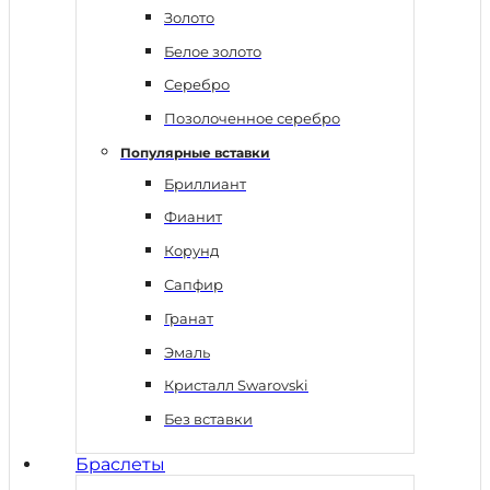
Золото
Белое золото
Серебро
Позолоченное серебро
Популярные вставки
Бриллиант
Фианит
Корунд
Сапфир
Гранат
Эмаль
Кристалл Swarovski
Без вставки
Браслеты