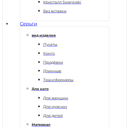
Кристалл Swarovski
Без вставки
Серьги
вид изделия
Пусеты
Конго
Продёвки
Длинные
Трансформеры
Для кого
Для женщин
Для мужчин
Для детей
Материал