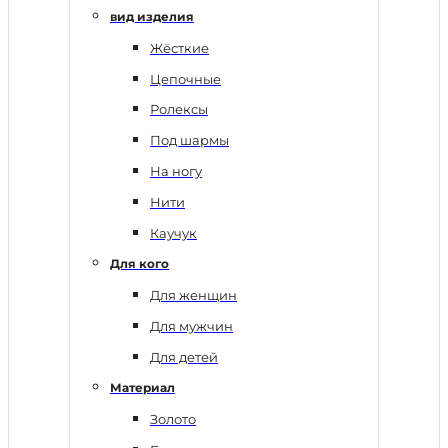
вид изделия
Жёсткие
Цепочные
Ролексы
Под шармы
На ногу
Нити
Каучук
Для кого
Для женщин
Для мужчин
Для детей
Материал
Золото