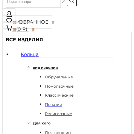
ИЗБРАННОЕ
0
0
(
0
₽
)
0
0
ВСЕ ИЗДЕЛИЯ
Кольца
вид изделия
Обручальные
Помолвочные
Классические
Печатки
Религиозные
Для кого
Для женщин