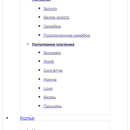
Золото
Белое золото
Серебро
Позолоченное серебро
Популярное плетение
Бисмарк
Ромб
Сингапур
Нонна
Love
Якорь
Панцирь
Колье