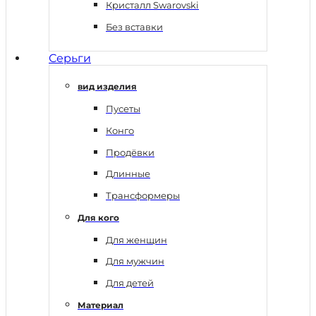
Кристалл Swarovski
Без вставки
Серьги
вид изделия
Пусеты
Конго
Продёвки
Длинные
Трансформеры
Для кого
Для женщин
Для мужчин
Для детей
Материал