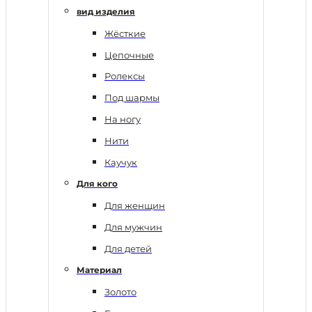
вид изделия
Жёсткие
Цепочные
Ролексы
Под шармы
На ногу
Нити
Каучук
Для кого
Для женщин
Для мужчин
Для детей
Материал
Золото