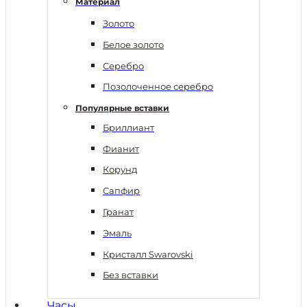
Материал
Золото
Белое золото
Серебро
Позолоченное серебро
Популярные вставки
Бриллиант
Фианит
Корунд
Сапфир
Гранат
Эмаль
Кристалл Swarovski
Без вставки
Часы