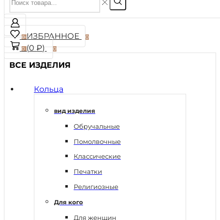
ИЗБРАННОЕ
0
0
(
0
₽
)
0
0
ВСЕ ИЗДЕЛИЯ
Кольца
вид изделия
Обручальные
Помолвочные
Классические
Печатки
Религиозные
Для кого
Для женщин