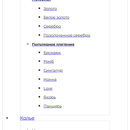
Золото
Белое золото
Серебро
Позолоченное серебро
Популярное плетение
Бисмарк
Ромб
Сингапур
Нонна
Love
Якорь
Панцирь
Колье