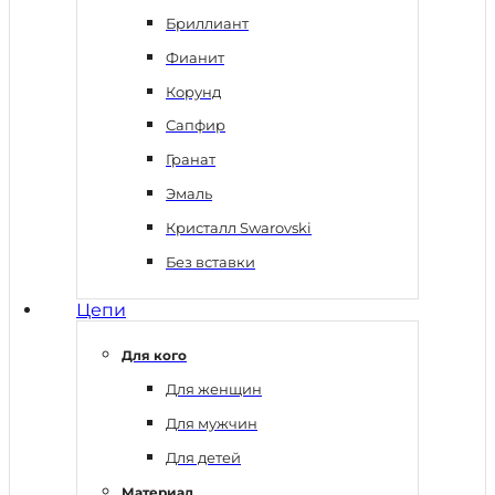
Бриллиант
Фианит
Корунд
Сапфир
Гранат
Эмаль
Кристалл Swarovski
Без вставки
Цепи
Для кого
Для женщин
Для мужчин
Для детей
Материал