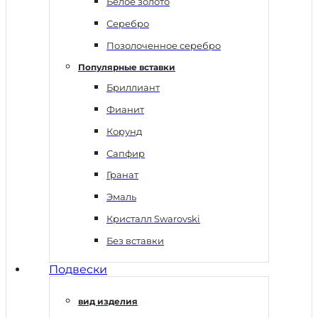
Белое золото
Серебро
Позолоченное серебро
Популярные вставки
Бриллиант
Фианит
Корунд
Сапфир
Гранат
Эмаль
Кристалл Swarovski
Без вставки
Подвески
вид изделия