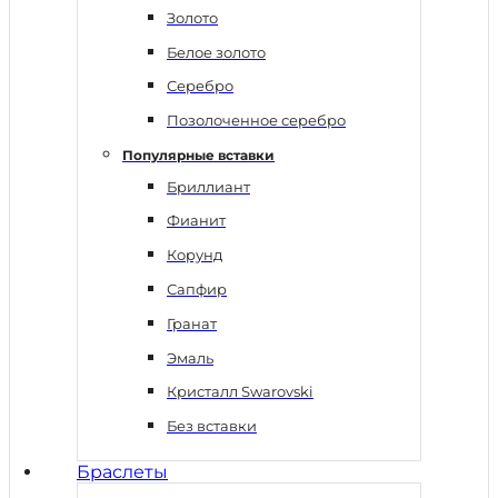
Золото
Белое золото
Серебро
Позолоченное серебро
Популярные вставки
Бриллиант
Фианит
Корунд
Сапфир
Гранат
Эмаль
Кристалл Swarovski
Без вставки
Браслеты