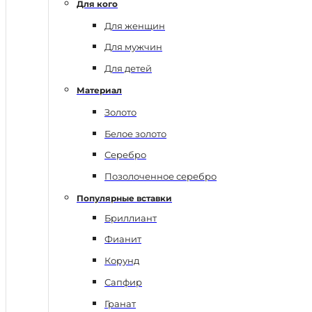
Для кого
Для женщин
Для мужчин
Для детей
Материал
Золото
Белое золото
Серебро
Позолоченное серебро
Популярные вставки
Бриллиант
Фианит
Корунд
Сапфир
Гранат