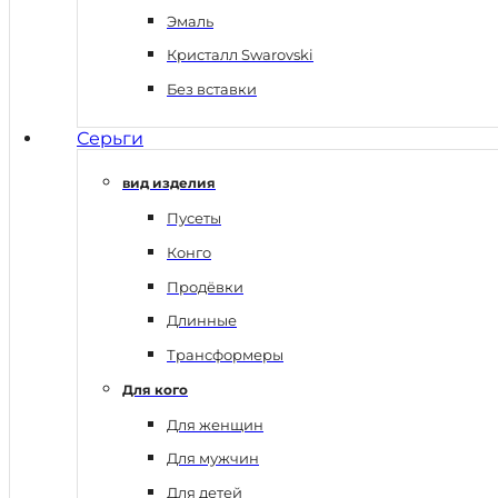
Эмаль
Кристалл Swarovski
Без вставки
Серьги
вид изделия
Пусеты
Конго
Продёвки
Длинные
Трансформеры
Для кого
Для женщин
Для мужчин
Для детей