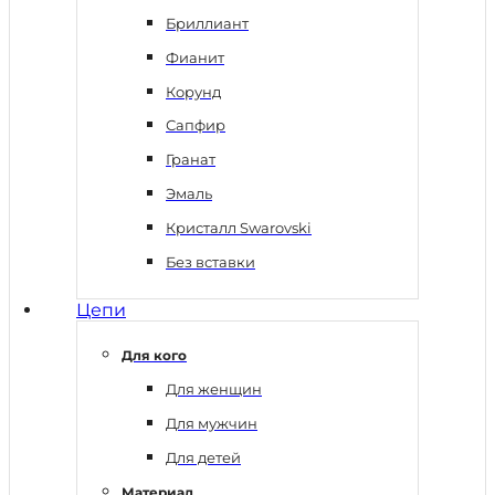
Бриллиант
Фианит
Корунд
Сапфир
Гранат
Эмаль
Кристалл Swarovski
Без вставки
Цепи
Для кого
Для женщин
Для мужчин
Для детей
Материал