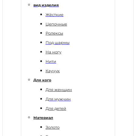
вид изделия
Жёсткие
Цепочные
Ролексы
Под шармы
На ногу
Нити
Каучук
Для кого
Для женщин
Для мужчин
Для детей
Материал
Золото