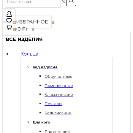
ИЗБРАННОЕ
0
0
(
0
₽
)
0
0
ВСЕ ИЗДЕЛИЯ
Кольца
вид изделия
Обручальные
Помолвочные
Классические
Печатки
Религиозные
Для кого
Для женщин