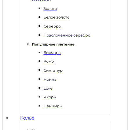
Золото
Белое золото
Серебро
Позолоченное серебро
Популярное плетение
Бисмарк
Ромб
Сингапур
Нонна
Love
Якорь
Панцирь
Колье