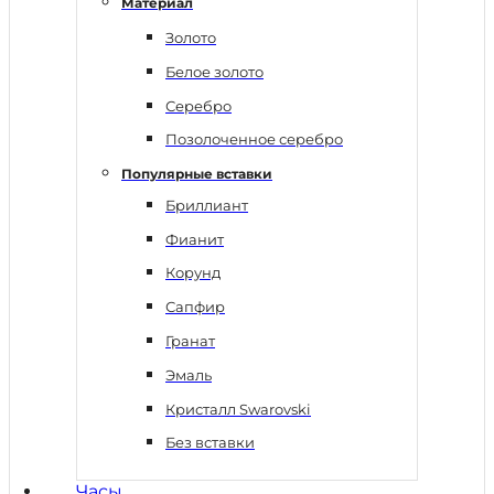
Материал
Золото
Белое золото
Серебро
Позолоченное серебро
Популярные вставки
Бриллиант
Фианит
Корунд
Сапфир
Гранат
Эмаль
Кристалл Swarovski
Без вставки
Часы