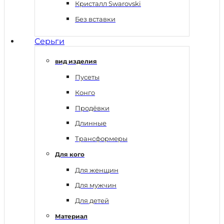
Кристалл Swarovski
Без вставки
Серьги
вид изделия
Пусеты
Конго
Продёвки
Длинные
Трансформеры
Для кого
Для женщин
Для мужчин
Для детей
Материал