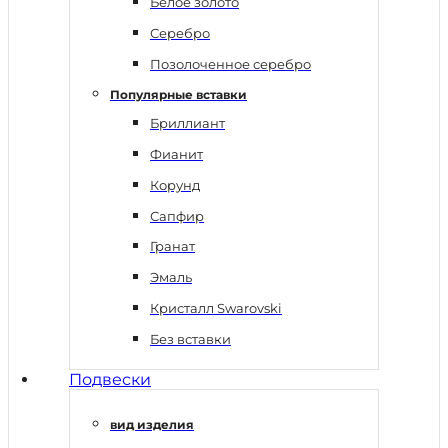
Белое золото
Серебро
Позолоченное серебро
Популярные вставки
Бриллиант
Фианит
Корунд
Сапфир
Гранат
Эмаль
Кристалл Swarovski
Без вставки
Подвески
вид изделия