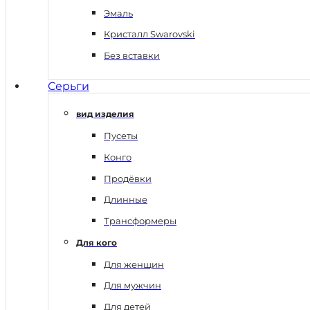
Эмаль
Кристалл Swarovski
Без вставки
Серьги
вид изделия
Пусеты
Конго
Продёвки
Длинные
Трансформеры
Для кого
Для женщин
Для мужчин
Для детей