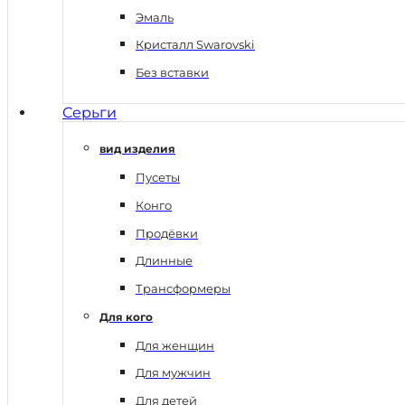
Эмаль
Кристалл Swarovski
Без вставки
Серьги
вид изделия
Пусеты
Конго
Продёвки
Длинные
Трансформеры
Для кого
Для женщин
Для мужчин
Для детей