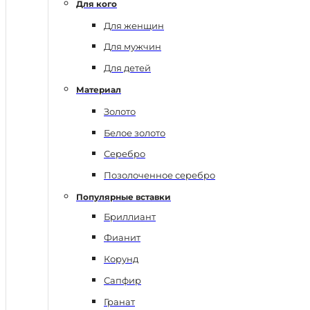
Для кого
Для женщин
Для мужчин
Для детей
Материал
Золото
Белое золото
Серебро
Позолоченное серебро
Популярные вставки
Бриллиант
Фианит
Корунд
Сапфир
Гранат