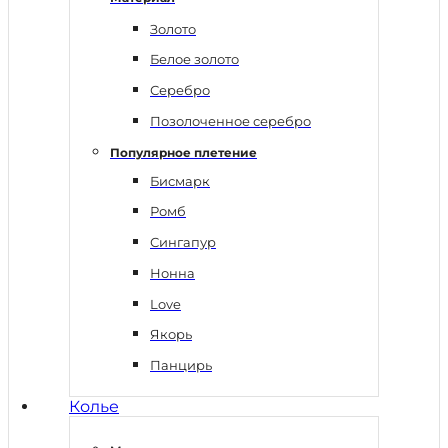
Золото
Белое золото
Серебро
Позолоченное серебро
Популярное плетение
Бисмарк
Ромб
Сингапур
Нонна
Love
Якорь
Панцирь
Колье