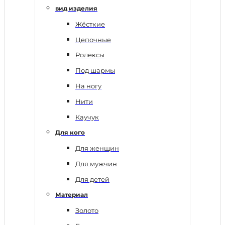
вид изделия
Жёсткие
Цепочные
Ролексы
Под шармы
На ногу
Нити
Каучук
Для кого
Для женщин
Для мужчин
Для детей
Материал
Золото