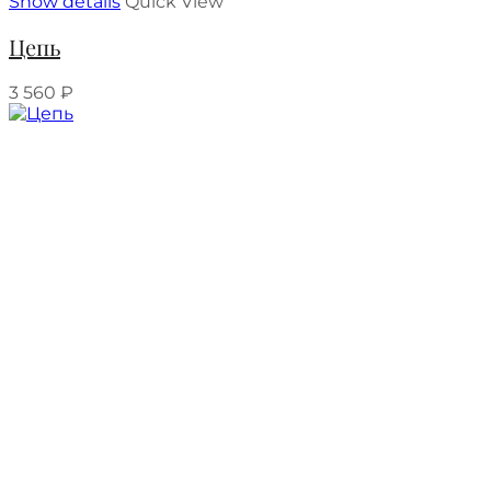
Show details
Quick View
Цепь
3 560
₽