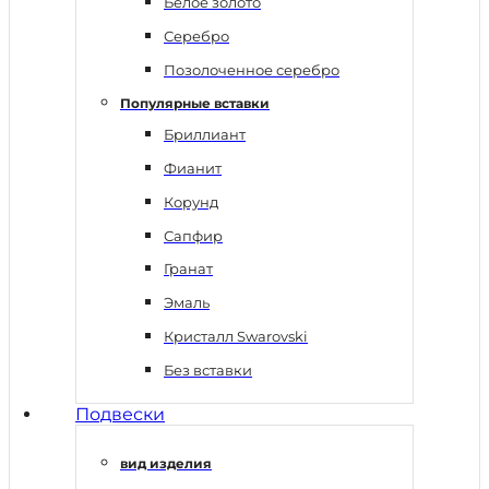
Белое золото
Серебро
Позолоченное серебро
Популярные вставки
Бриллиант
Фианит
Корунд
Сапфир
Гранат
Эмаль
Кристалл Swarovski
Без вставки
Подвески
вид изделия