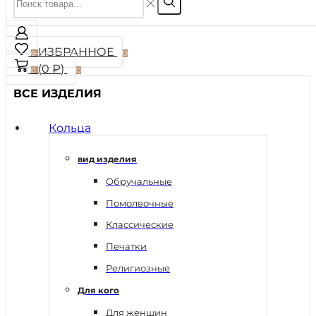
ИЗБРАННОЕ
0
0
(
0
₽
)
0
0
ВСЕ ИЗДЕЛИЯ
Кольца
вид изделия
Обручальные
Помолвочные
Классические
Печатки
Религиозные
Для кого
Для женщин