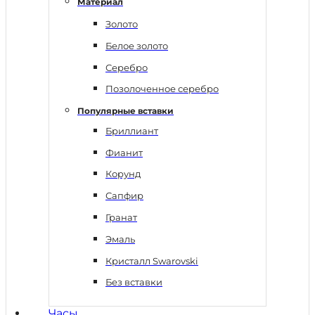
Материал
Золото
Белое золото
Серебро
Позолоченное серебро
Популярные вставки
Бриллиант
Фианит
Корунд
Сапфир
Гранат
Эмаль
Кристалл Swarovski
Без вставки
Часы