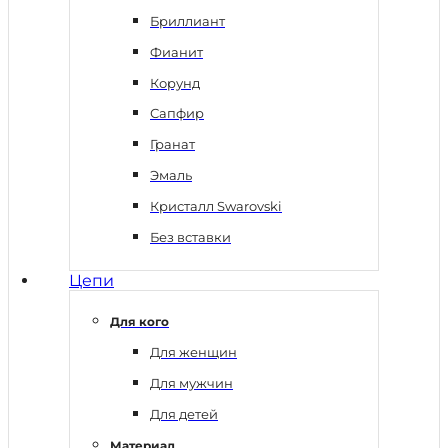
Бриллиант
Фианит
Корунд
Сапфир
Гранат
Эмаль
Кристалл Swarovski
Без вставки
Цепи
Для кого
Для женщин
Для мужчин
Для детей
Материал