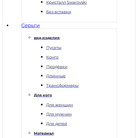
Кристалл Swarovski
Без вставки
Серьги
вид изделия
Пусеты
Конго
Продёвки
Длинные
Трансформеры
Для кого
Для женщин
Для мужчин
Для детей
Материал