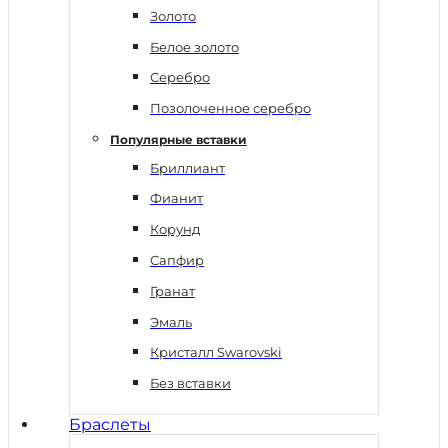
Золото
Белое золото
Серебро
Позолоченное серебро
Популярные вставки
Бриллиант
Фианит
Корунд
Сапфир
Гранат
Эмаль
Кристалл Swarovski
Без вставки
Браслеты