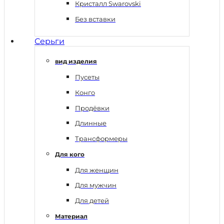
Кристалл Swarovski
Без вставки
Серьги
вид изделия
Пусеты
Конго
Продёвки
Длинные
Трансформеры
Для кого
Для женщин
Для мужчин
Для детей
Материал