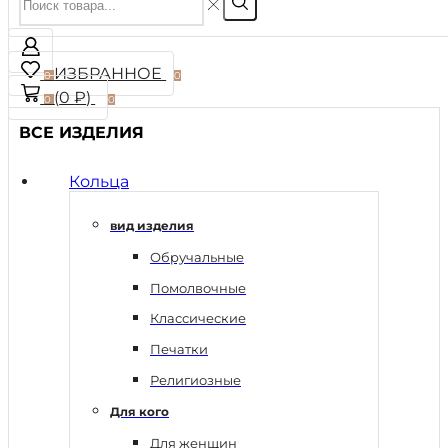
ИЗБРАННОЕ
0
0
(
0
₽
)
0
0
ВСЕ ИЗДЕЛИЯ
Кольца
вид изделия
Обручальные
Помолвочные
Классические
Печатки
Религиозные
Для кого
Для женщин