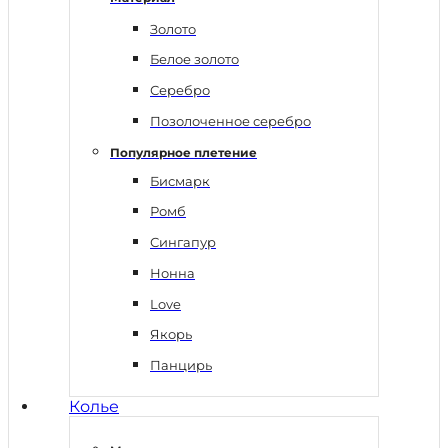
Золото
Белое золото
Серебро
Позолоченное серебро
Популярное плетение
Бисмарк
Ромб
Сингапур
Нонна
Love
Якорь
Панцирь
Колье