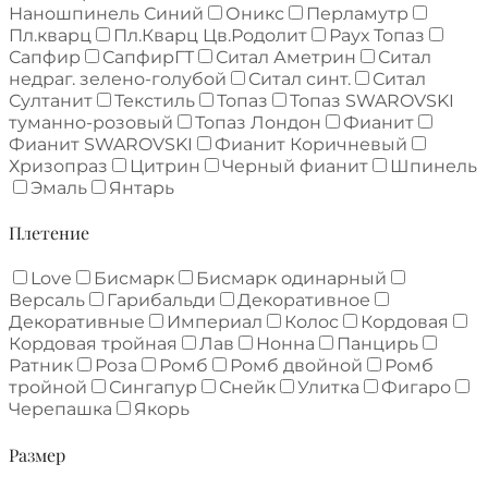
Наношпинель Синий
Оникс
Перламутр
Пл.кварц
Пл.Кварц Цв.Родолит
Раух Топаз
Сапфир
СапфирГТ
Ситал Аметрин
Ситал
недраг. зелено-голубой
Ситал синт.
Ситал
Султанит
Текстиль
Топаз
Топаз SWAROVSKI
туманно-розовый
Топаз Лондон
Фианит
Фианит SWAROVSKI
Фианит Коричневый
Хризопраз
Цитрин
Черный фианит
Шпинель
Эмаль
Янтарь
Плетение
Love
Бисмарк
Бисмарк одинарный
Версаль
Гарибальди
Декоративное
Декоративные
Империал
Колос
Кордовая
Кордовая тройная
Лав
Нонна
Панцирь
Ратник
Роза
Ромб
Ромб двойной
Ромб
тройной
Сингапур
Снейк
Улитка
Фигаро
Черепашка
Якорь
Размер