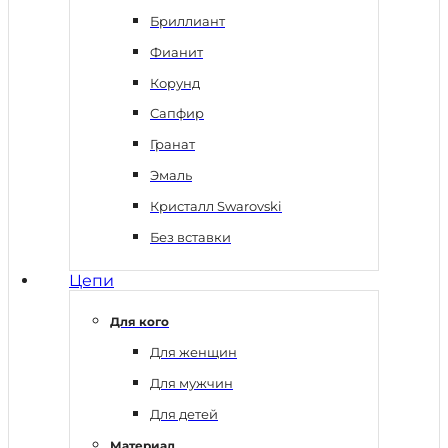
Бриллиант
Фианит
Корунд
Сапфир
Гранат
Эмаль
Кристалл Swarovski
Без вставки
Цепи
Для кого
Для женщин
Для мужчин
Для детей
Материал