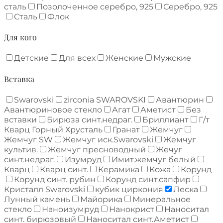
сталь
Позолоченное серебро, 925
Серебро, 925
Сталь
Флок
Для кого
Детские
Для всех
Женские
Мужские
Вставка
Swarovski
zirconia SWAROVSKI
Авантюрин
Авантюриновое стекло
Агат
Аметист
Без
вставки
Бирюза синт.недраг.
Бриллиант
Г/т
Кварц Горный Хрусталь
Гранат
Жемчуг
Жемчуг SW
Жемчуг иск.Swarovski
Жемчуг
культив.
Жемчуг пресноводный
Жечуг
синт.недраг.
Изумруд
Имит.жемчуг белый
Кварц
Кварц синт.
Керамика
Кожа
Корунд
Корунд синт. рубин
Корунд синт.сапфир
Кристалл Swarovski
кубик циркония
Леска
Лунный камень
Майорика
Минеральное
стекло
Наноизумруд
Нанокрист
Наноситал
синт. бирюзовый
Наноситал синт.Аметист