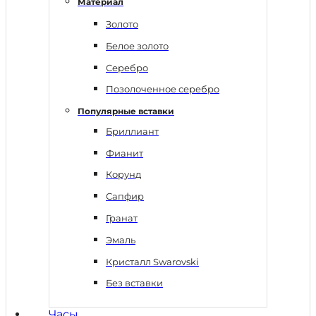
Материал
Золото
Белое золото
Серебро
Позолоченное серебро
Популярные вставки
Бриллиант
Фианит
Корунд
Сапфир
Гранат
Эмаль
Кристалл Swarovski
Без вставки
Часы