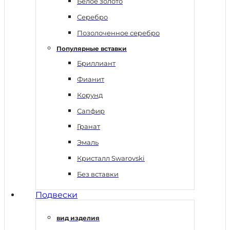
Белое золото
Серебро
Позолоченное серебро
Популярные вставки
Бриллиант
Фианит
Корунд
Сапфир
Гранат
Эмаль
Кристалл Swarovski
Без вставки
Подвески
вид изделия