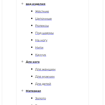
вид изделия
Жёсткие
Цепочные
Ролексы
Под шармы
На ногу
Нити
Каучук
Для кого
Для женщин
Для мужчин
Для детей
Материал
Золото