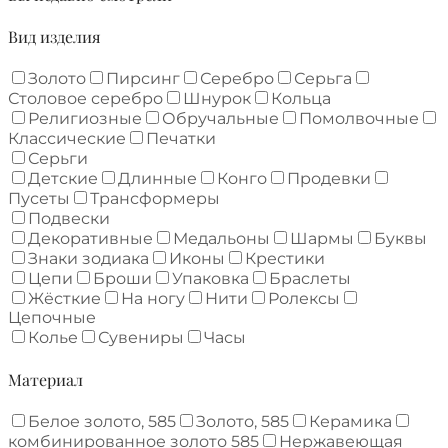
Вид изделия
Золото
Пирсинг
Серебро
Серьга
Столовое серебро
Шнурок
Кольца
Религиозные
Обручальные
Помолвочные
Классические
Печатки
Серьги
Детские
Длинные
Конго
Продевки
Пусеты
Трансформеры
Подвески
Декоративные
Медальоны
Шармы
Буквы
Знаки зодиака
Иконы
Крестики
Цепи
Броши
Упаковка
Браслеты
Жёсткие
На ногу
Нити
Ролексы
Цепочные
Колье
Сувениры
Часы
Материал
Белое золото, 585
Золото, 585
Керамика
комбинированное золото 585
Нержавеющая