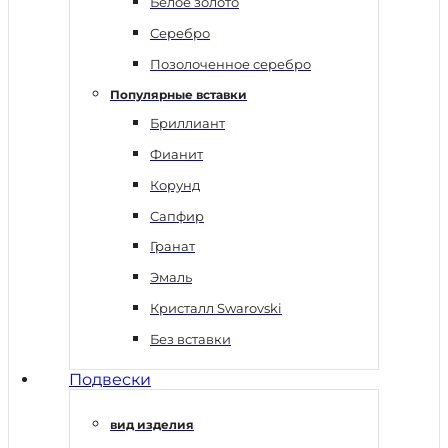
Белое золото
Серебро
Позолоченное серебро
Популярные вставки
Бриллиант
Фианит
Корунд
Сапфир
Гранат
Эмаль
Кристалл Swarovski
Без вставки
Подвески
вид изделия