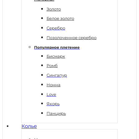
Золото
Белое золото
Серебро
Позолоченное серебро
Популярное плетение
Бисмарк
Ромб
Сингапур
Нонна
Love
Якорь
Панцирь
Колье