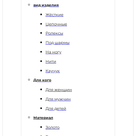
вид изделия
Жёсткие
Цепочные
Ролексы
Под шармы
На ногу
Нити
Каучук
Для кого
Для женщин
Для мужчин
Для детей
Материал
Золото