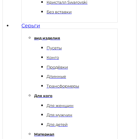
Кристалл Swarovski
Без вставки
Серьги
вид изделия
Пусеты
Конго
Продёвки
Длинные
Трансформеры
Для кого
Для женщин
Для мужчин
Для детей
Материал