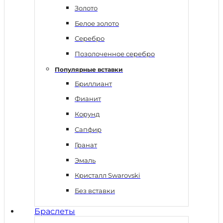
Золото
Белое золото
Серебро
Позолоченное серебро
Популярные вставки
Бриллиант
Фианит
Корунд
Сапфир
Гранат
Эмаль
Кристалл Swarovski
Без вставки
Браслеты