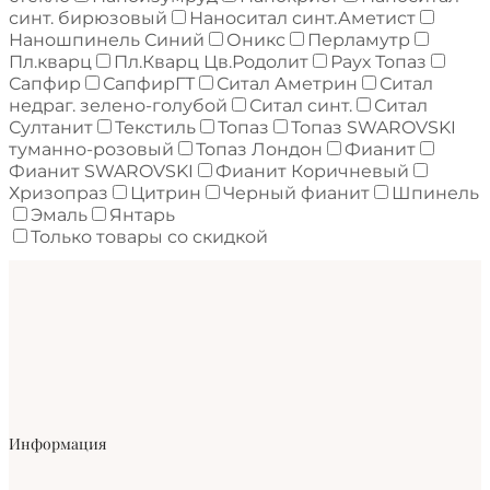
синт. бирюзовый
Наноситал синт.Аметист
Наношпинель Синий
Оникс
Перламутр
Пл.кварц
Пл.Кварц Цв.Родолит
Раух Топаз
Сапфир
СапфирГТ
Ситал Аметрин
Ситал
недраг. зелено-голубой
Ситал синт.
Ситал
Султанит
Текстиль
Топаз
Топаз SWAROVSKI
туманно-розовый
Топаз Лондон
Фианит
Фианит SWAROVSKI
Фианит Коричневый
Хризопраз
Цитрин
Черный фианит
Шпинель
Эмаль
Янтарь
Только товары со скидкой
Информация