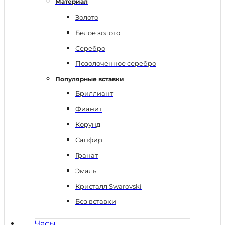
Материал
Золото
Белое золото
Серебро
Позолоченное серебро
Популярные вставки
Бриллиант
Фианит
Корунд
Сапфир
Гранат
Эмаль
Кристалл Swarovski
Без вставки
Часы