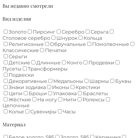
Вы недавно смотрели
Вид изделия
Золото
Пирсинг
Серебро
Серьга
Столовое серебро
Шнурок
Кольца
Религиозные
Обручальные
Помолвочные
Классические
Печатки
Серьги
Детские
Длинные
Конго
Продевки
Пусеты
Трансформеры
Подвески
Декоративные
Медальоны
Шармы
Буквы
Знаки зодиака
Иконы
Крестики
Цепи
Броши
Упаковка
Браслеты
Жёсткие
На ногу
Нити
Ролексы
Цепочные
Колье
Сувениры
Часы
Материал
Белое золото, 585
Золото, 585
Керамика