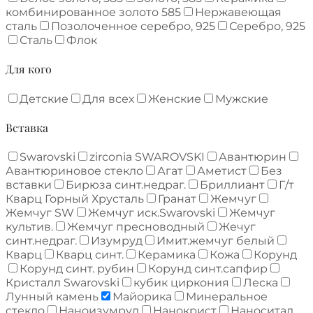
комбинированное золото 585
Нержавеющая
сталь
Позолоченное серебро, 925
Серебро, 925
Сталь
Флок
Для кого
Детские
Для всех
Женские
Мужские
Вставка
Swarovski
zirconia SWAROVSKI
Авантюрин
Авантюриновое стекло
Агат
Аметист
Без
вставки
Бирюза синт.недраг.
Бриллиант
Г/т
Кварц Горный Хрусталь
Гранат
Жемчуг
Жемчуг SW
Жемчуг иск.Swarovski
Жемчуг
культив.
Жемчуг пресноводный
Жечуг
синт.недраг.
Изумруд
Имит.жемчуг белый
Кварц
Кварц синт.
Керамика
Кожа
Корунд
Корунд синт. рубин
Корунд синт.сапфир
Кристалл Swarovski
кубик циркония
Леска
Лунный камень
Майорика
Минеральное
стекло
Наноизумруд
Нанокрист
Наноситал