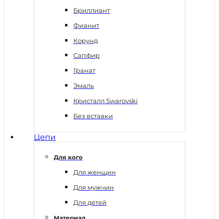
Бриллиант
Фианит
Корунд
Сапфир
Гранат
Эмаль
Кристалл Swarovski
Без вставки
Цепи
Для кого
Для женщин
Для мужчин
Для детей
Материал