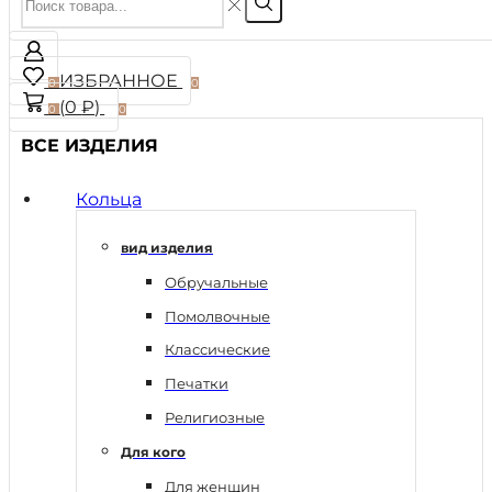
ИЗБРАННОЕ
0
0
(
0
₽
)
0
0
ВСЕ ИЗДЕЛИЯ
Кольца
вид изделия
Обручальные
Помолвочные
Классические
Печатки
Религиозные
Для кого
Для женщин