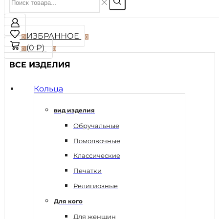
ИЗБРАННОЕ
0
0
(
0
₽
)
0
0
ВСЕ ИЗДЕЛИЯ
Кольца
вид изделия
Обручальные
Помолвочные
Классические
Печатки
Религиозные
Для кого
Для женщин