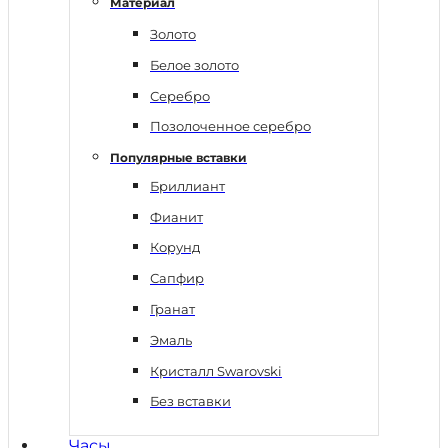
Материал
Золото
Белое золото
Серебро
Позолоченное серебро
Популярные вставки
Бриллиант
Фианит
Корунд
Сапфир
Гранат
Эмаль
Кристалл Swarovski
Без вставки
Часы