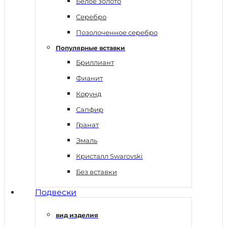
Белое золото
Серебро
Позолоченное серебро
Популярные вставки
Бриллиант
Фианит
Корунд
Сапфир
Гранат
Эмаль
Кристалл Swarovski
Без вставки
Подвески
вид изделия