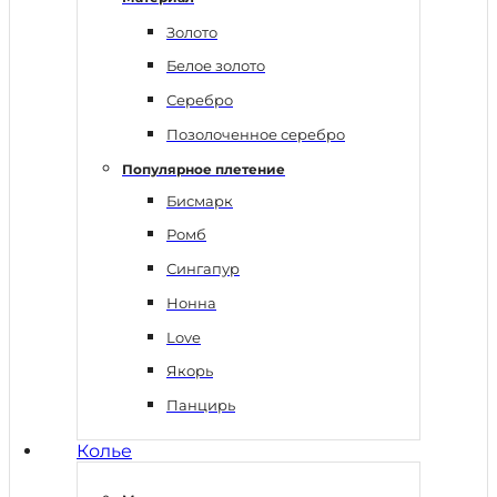
Золото
Белое золото
Серебро
Позолоченное серебро
Популярное плетение
Бисмарк
Ромб
Сингапур
Нонна
Love
Якорь
Панцирь
Колье