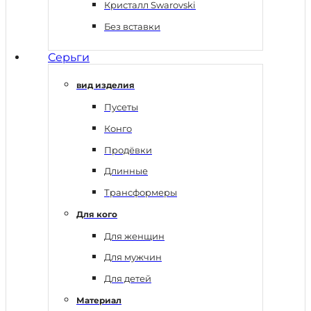
Кристалл Swarovski
Без вставки
Серьги
вид изделия
Пусеты
Конго
Продёвки
Длинные
Трансформеры
Для кого
Для женщин
Для мужчин
Для детей
Материал