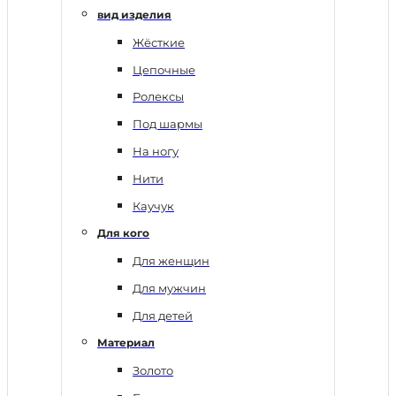
вид изделия
Жёсткие
Цепочные
Ролексы
Под шармы
На ногу
Нити
Каучук
Для кого
Для женщин
Для мужчин
Для детей
Материал
Золото