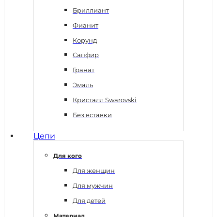
Бриллиант
Фианит
Корунд
Сапфир
Гранат
Эмаль
Кристалл Swarovski
Без вставки
Цепи
Для кого
Для женщин
Для мужчин
Для детей
Материал