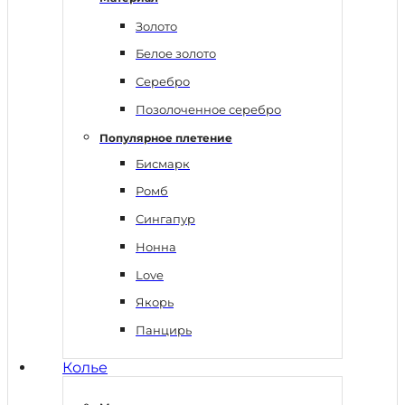
Золото
Белое золото
Серебро
Позолоченное серебро
Популярное плетение
Бисмарк
Ромб
Сингапур
Нонна
Love
Якорь
Панцирь
Колье