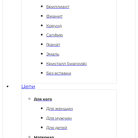
Бриллиант
Фианит
Корунд
Сапфир
Гранат
Эмаль
Кристалл Swarovski
Без вставки
Цепи
Для кого
Для женщин
Для мужчин
Для детей
Материал