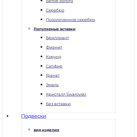
Белое золото
Серебро
Позолоченное серебро
Популярные вставки
Бриллиант
Фианит
Корунд
Сапфир
Гранат
Эмаль
Кристалл Swarovski
Без вставки
Подвески
вид изделия