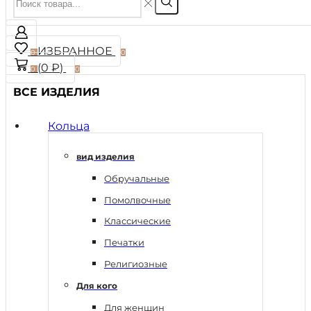
ИЗБРАННОЕ
0
0
(
0
₽
)
0
0
ВСЕ ИЗДЕЛИЯ
Кольца
вид изделия
Обручальные
Помолвочные
Классические
Печатки
Религиозные
Для кого
Для женщин