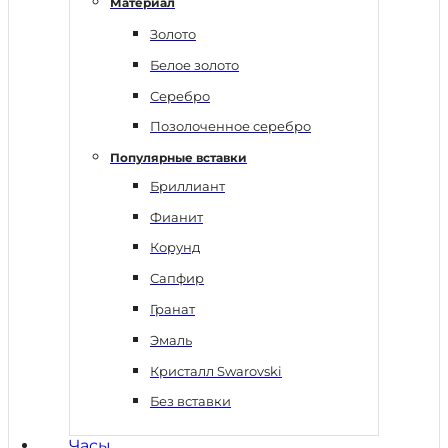
Материал
Золото
Белое золото
Серебро
Позолоченное серебро
Популярные вставки
Бриллиант
Фианит
Корунд
Сапфир
Гранат
Эмаль
Кристалл Swarovski
Без вставки
Часы