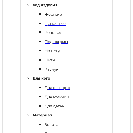
вид изделия
Жёсткие
Цепочные
Ролексы
Под шармы
На ногу
Нити
Каучук
Для кого
Для женщин
Для мужчин
Для детей
Материал
Золото