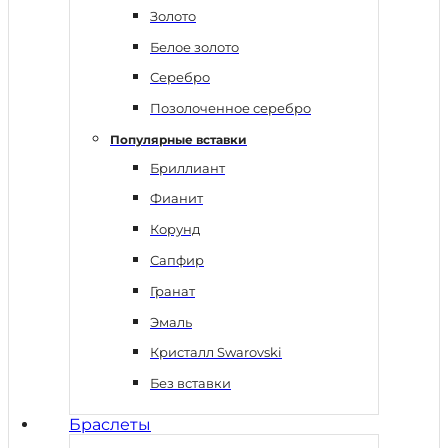
Золото
Белое золото
Серебро
Позолоченное серебро
Популярные вставки
Бриллиант
Фианит
Корунд
Сапфир
Гранат
Эмаль
Кристалл Swarovski
Без вставки
Браслеты