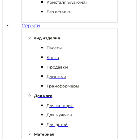
Кристалл Swarovski
Без вставки
Серьги
вид изделия
Пусеты
Конго
Продёвки
Длинные
Трансформеры
Для кого
Для женщин
Для мужчин
Для детей
Материал