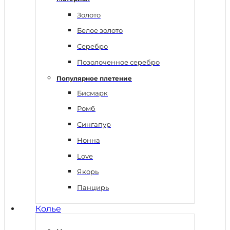
Золото
Белое золото
Серебро
Позолоченное серебро
Популярное плетение
Бисмарк
Ромб
Сингапур
Нонна
Love
Якорь
Панцирь
Колье