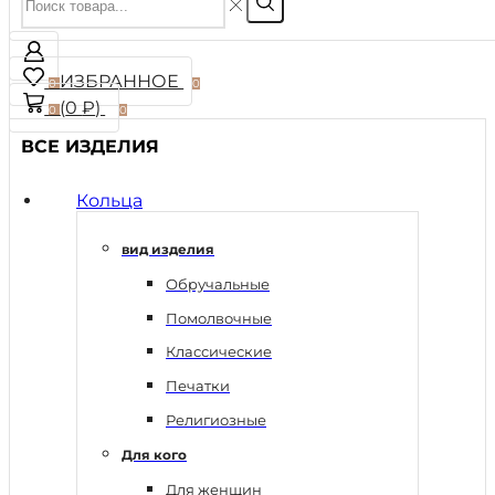
ИЗБРАННОЕ
0
0
(
0
₽
)
0
0
ВСЕ ИЗДЕЛИЯ
Кольца
вид изделия
Обручальные
Помолвочные
Классические
Печатки
Религиозные
Для кого
Для женщин