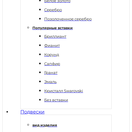
Белое золото
Серебро
Позолоченное серебро
Популярные вставки
Бриллиант
Фианит
Корунд
Сапфир
Гранат
Эмаль
Кристалл Swarovski
Без вставки
Подвески
вид изделия