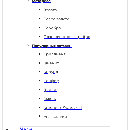
Материал
Золото
Белое золото
Серебро
Позолоченное серебро
Популярные вставки
Бриллиант
Фианит
Корунд
Сапфир
Гранат
Эмаль
Кристалл Swarovski
Без вставки
Часы