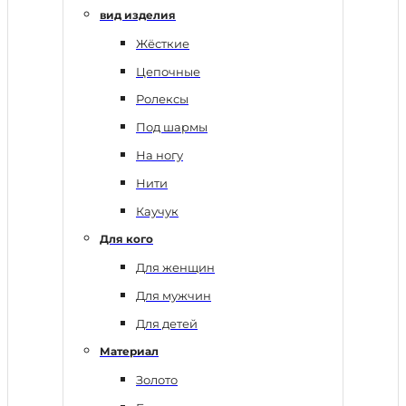
вид изделия
Жёсткие
Цепочные
Ролексы
Под шармы
На ногу
Нити
Каучук
Для кого
Для женщин
Для мужчин
Для детей
Материал
Золото