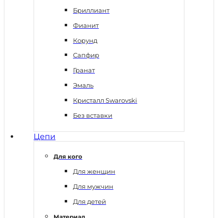
Бриллиант
Фианит
Корунд
Сапфир
Гранат
Эмаль
Кристалл Swarovski
Без вставки
Цепи
Для кого
Для женщин
Для мужчин
Для детей
Материал