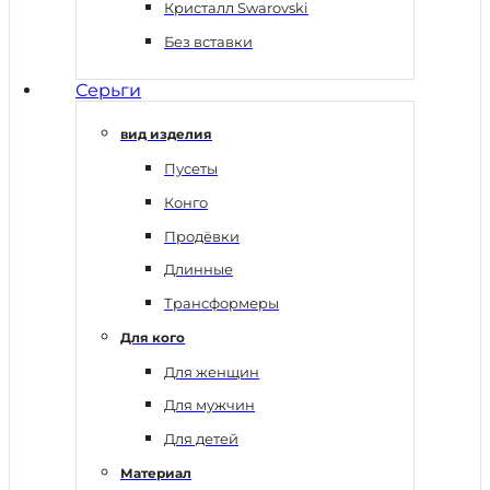
Кристалл Swarovski
Без вставки
Серьги
вид изделия
Пусеты
Конго
Продёвки
Длинные
Трансформеры
Для кого
Для женщин
Для мужчин
Для детей
Материал