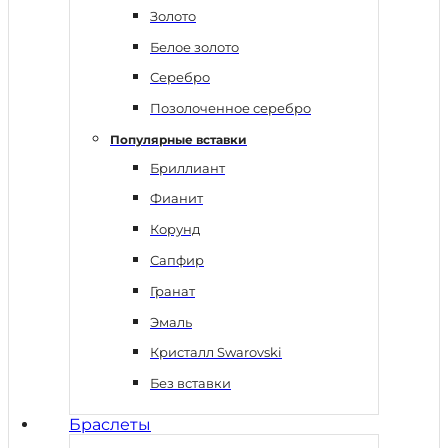
Золото
Белое золото
Серебро
Позолоченное серебро
Популярные вставки
Бриллиант
Фианит
Корунд
Сапфир
Гранат
Эмаль
Кристалл Swarovski
Без вставки
Браслеты