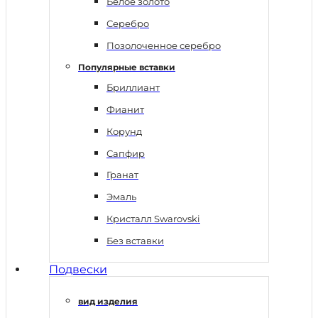
Белое золото
Серебро
Позолоченное серебро
Популярные вставки
Бриллиант
Фианит
Корунд
Сапфир
Гранат
Эмаль
Кристалл Swarovski
Без вставки
Подвески
вид изделия