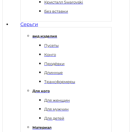
Кристалл Swarovski
Без вставки
Серьги
вид изделия
Пусеты
Конго
Продёвки
Длинные
Трансформеры
Для кого
Для женщин
Для мужчин
Для детей
Материал