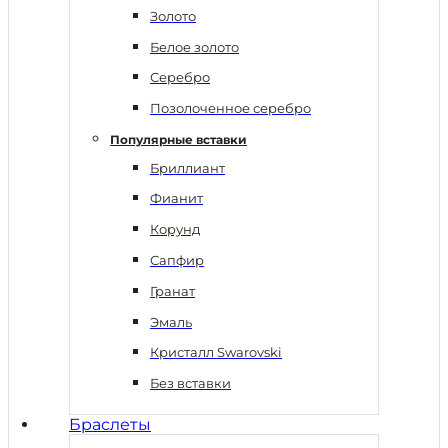
Золото
Белое золото
Серебро
Позолоченное серебро
Популярные вставки
Бриллиант
Фианит
Корунд
Сапфир
Гранат
Эмаль
Кристалл Swarovski
Без вставки
Браслеты