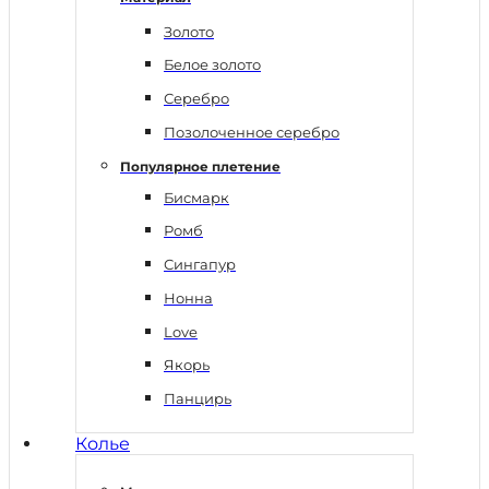
Золото
Белое золото
Серебро
Позолоченное серебро
Популярное плетение
Бисмарк
Ромб
Сингапур
Нонна
Love
Якорь
Панцирь
Колье