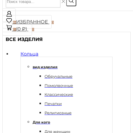
ИЗБРАННОЕ
0
0
(
0
₽
)
0
0
ВСЕ ИЗДЕЛИЯ
Кольца
вид изделия
Обручальные
Помолвочные
Классические
Печатки
Религиозные
Для кого
Для женщин