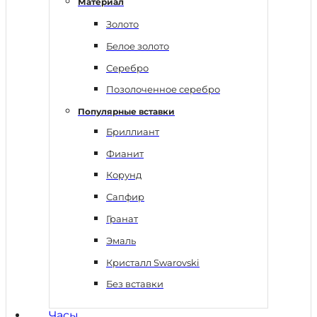
Материал
Золото
Белое золото
Серебро
Позолоченное серебро
Популярные вставки
Бриллиант
Фианит
Корунд
Сапфир
Гранат
Эмаль
Кристалл Swarovski
Без вставки
Часы