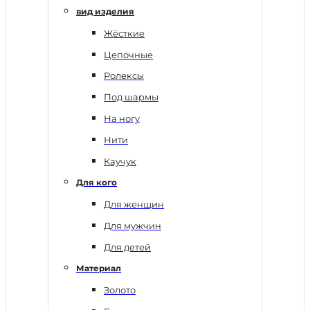
вид изделия
Жёсткие
Цепочные
Ролексы
Под шармы
На ногу
Нити
Каучук
Для кого
Для женщин
Для мужчин
Для детей
Материал
Золото