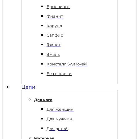
Бриллиант
Фианит
Корунд
Сапфир
Гранат
Эмаль
Кристалл Swarovski
Без вставки
Цепи
Для кого
Для женщин
Для мужчин
Для детей
Материал