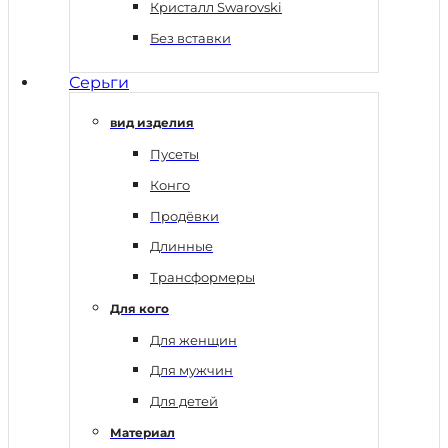
Кристалл Swarovski
Без вставки
Серьги
вид изделия
Пусеты
Конго
Продёвки
Длинные
Трансформеры
Для кого
Для женщин
Для мужчин
Для детей
Материал