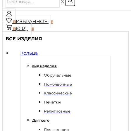
ИЗБРАННОЕ
0
0
(
0
₽
)
0
0
ВСЕ ИЗДЕЛИЯ
Кольца
вид изделия
Обручальные
Помолвочные
Классические
Печатки
Религиозные
Для кого
Для женщин