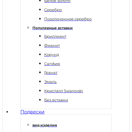
Белое золото
Серебро
Позолоченное серебро
Популярные вставки
Бриллиант
Фианит
Корунд
Сапфир
Гранат
Эмаль
Кристалл Swarovski
Без вставки
Подвески
вид изделия