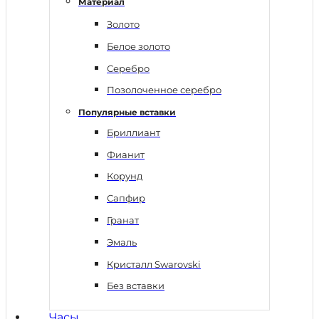
Материал
Золото
Белое золото
Серебро
Позолоченное серебро
Популярные вставки
Бриллиант
Фианит
Корунд
Сапфир
Гранат
Эмаль
Кристалл Swarovski
Без вставки
Часы