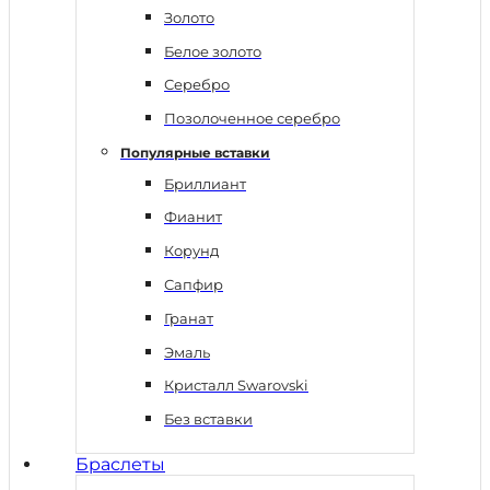
Золото
Белое золото
Серебро
Позолоченное серебро
Популярные вставки
Бриллиант
Фианит
Корунд
Сапфир
Гранат
Эмаль
Кристалл Swarovski
Без вставки
Браслеты