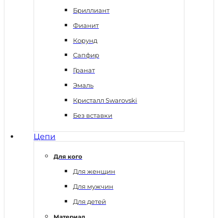
Бриллиант
Фианит
Корунд
Сапфир
Гранат
Эмаль
Кристалл Swarovski
Без вставки
Цепи
Для кого
Для женщин
Для мужчин
Для детей
Материал