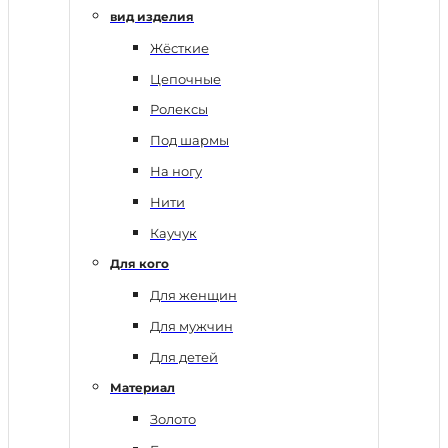
вид изделия
Жёсткие
Цепочные
Ролексы
Под шармы
На ногу
Нити
Каучук
Для кого
Для женщин
Для мужчин
Для детей
Материал
Золото